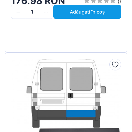
176.98 RON
()
Adăugați în coș