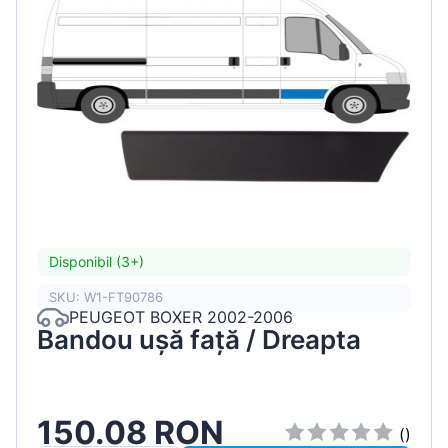
Disponibil (3+)
SKU: W1-FT90786
PEUGEOT BOXER 2002-2006
Bandou ușă față / Dreapta
150.08 RON
()