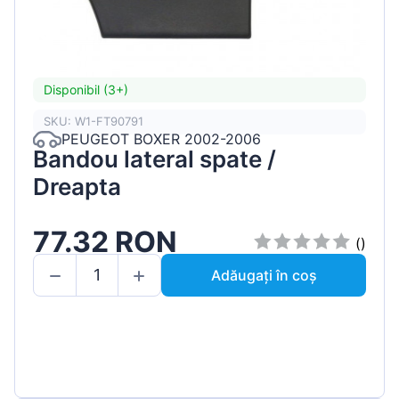
Disponibil (3+)
SKU: W1-FT90791
PEUGEOT BOXER 2002-2006
Bandou lateral spate /
Dreapta
77.32 RON
()
Adăugați în coș