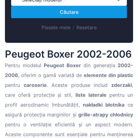
Magyar
Căutare
Lietuvių
Hrvatski
Piesele mele
/
Resetare
Português
Slovenian
Peugeot Boxer 2002-2006
Latvian
Slovenčina
Pentru modelul
Peugeot Boxer
din generația
2002-
2006
, oferim o gamă variată de
elemente din plastic
pentru
caroserie
. Aceste produse includ
zderzaki
,
care oferă protecție și stil,
liste laterale
pentru un
profil aerodinamic îmbunătățit,
nakładki błotnika
ce
asigură protecția marginilor și
grille-atrapy chłodnicy
pentru o ventilație eficientă și un aspect modern.
Aceste componente sunt esențiale pentru menținerea