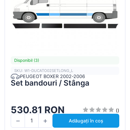
Disponibil (3)
SKU: W1-DUCATO02SETLONG_L
PEUGEOT BOXER 2002-2006
Set bandouri / Stânga
530.81 RON
()
Adăugați în coș