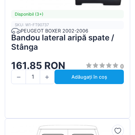
Disponibil (3+)
SKU: W1-FT90737
PEUGEOT BOXER 2002-2006
Bandou lateral aripă spate /
Stânga
161.85 RON
()
Adăugați în coș