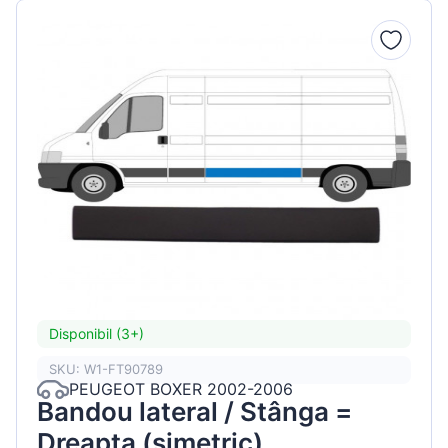
Disponibil (3+)
SKU: W1-FT90789
PEUGEOT BOXER 2002-2006
Bandou lateral / Stânga =
Dreapta (simetric)