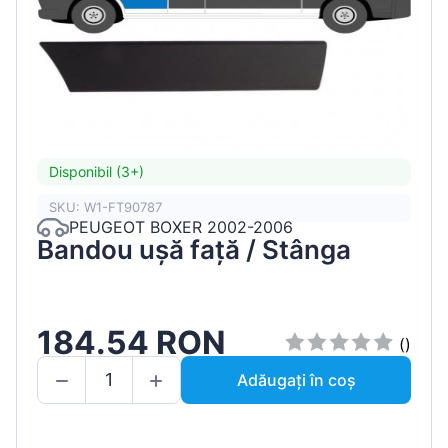
Disponibil (3+)
SKU: W1-FT90787
PEUGEOT BOXER 2002-2006
Bandou ușă față / Stânga
184.54 RON
()
Adăugați în coș