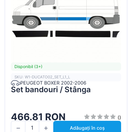
Disponibil (3+)
SKU: W1-DUCATO02_SET_L1_L
PEUGEOT BOXER 2002-2006
Set bandouri / Stânga
466.81 RON
()
Adăugați în coș