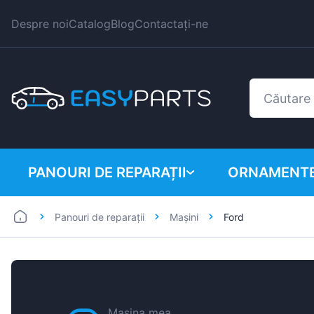
Despre noi
Catalog
Blog
Contactați-ne
PANOURI DE REPARAȚII
ORNAMENTE
Panouri de reparații
Mașini
Ford
Autoutilitare
BMW
Mașini
Citroen
Dacia
Fiat
Mașina mea