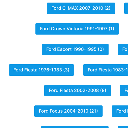
Peugeot
Ford C-MAX 2007-2010 (2)
Renault
Ford Crown Victoria 1991-1997 (1)
Seat
Skoda
Ford Escort 1990-1995 (0)
Fo
Suzuki
Tesla
Ford Fiesta 1976-1983 (3)
Ford Fiesta 1983-
Toyota
Volkswagen
Ford Fiesta 2002-2008 (8)
F
Ford Focus 2004-2010 (21)
Ford