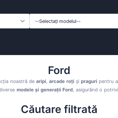
--Selectați modelul--
Ford
ecția noastră de
aripi
,
arcade roți
și
praguri
pentru am
diverse
modele și generații Ford
, asigurând o potrivi
enz
Căutare filtrată
l