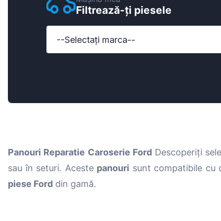
Filtrează-ți piesele
Ford
Honda
--Selectați marca--
Hyundai
Iveco
Jeep
Kia
MAN
Panouri Reparatie Caroserie Ford
Descoperiți sel
Mazda
sau în seturi. Aceste
panouri
sunt compatibile cu 
Mercedes-B
piese Ford
din gamă.
Nissan
Opel Vauxhal