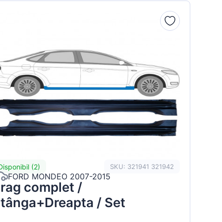
Disponibil (2)
SKU: 321941 321942
FORD MONDEO 2007-2015
rag complet /
tânga+Dreapta / Set