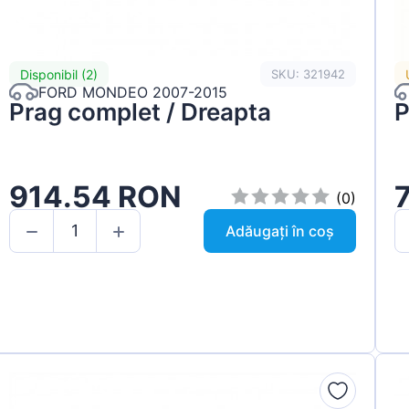
Disponibil (2)
SKU: 321942
FORD MONDEO 2007-2015
Prag complet / Dreapta
P
914.54 RON
(0)
Adăugați în coș