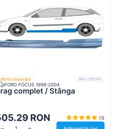
Ultimul disponibil
SKU: 320141
FORD FOCUS 1998-2004
rag complet / Stânga
505.29 RON
(1)
Adăugați în coș