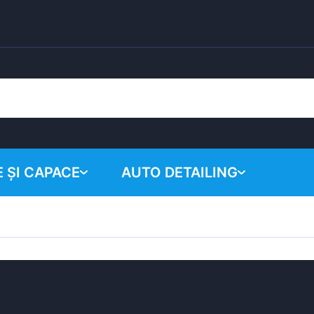
 ȘI CAPACE
AUTO DETAILING
Coșul tău
Produse chimice
Sistem de lustruire
Accesorii