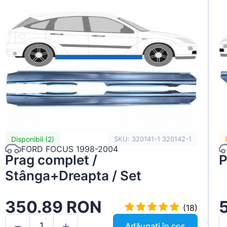
Disponibil (2)
SKU: 320141-1 320142-1
FORD FOCUS 1998-2004
Prag complet /
P
Stânga+Dreapta / Set
350.89 RON
(18)
Adăugați în coș