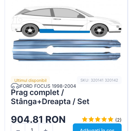
Ultimul disponibil
SKU: 320141 320142
FORD FOCUS 1998-2004
Prag complet /
Stânga+Dreapta / Set
904.81 RON
(2)
Adăugați în coș