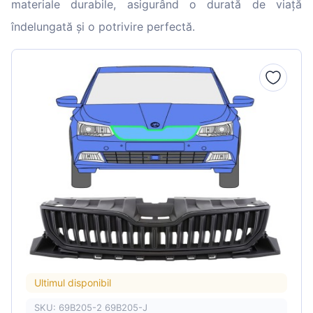
materiale durabile, asigurând o durată de viață
îndelungată și o potrivire perfectă.
Ultimul disponibil
SKU: 69B205-2 69B205-J