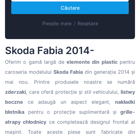
Magyar
Căutare
Lietuvių
Hrvatski
Piesele mele
/
Resetare
Português
Slovenian
Skoda Fabia 2014-
Latvian
Oferim o gamă largă de
elemente din plastic
pentru
Slovenčina
caroseria modelului
Skoda Fabia
din generația 2014 și
mai nou. Printre produsele noastre se numără
zderzaki
, care oferă protecție și stil vehiculului,
listwy
boczne
ce adaugă un aspect elegant,
nakładki
błotnika
pentru o protecție suplimentară și
grille-
atrapy chłodnicy
ce completează designul frontal al
mașinii. Toate aceste piese sunt fabricate din