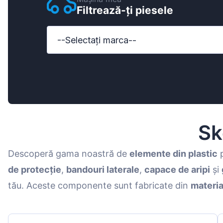
Filtrează-ți piesele
Ford
Honda
--Selectați marca--
Hyundai
Iveco
Jeep
Kia
Sk
MAN
Descoperă gama noastră de
elemente din plastic
p
Mazda
de protecție
,
bandouri laterale
,
capace de aripi
și
Mercedes-B
tău. Aceste componente sunt fabricate din
materia
Nissan
Opel Vauxhal