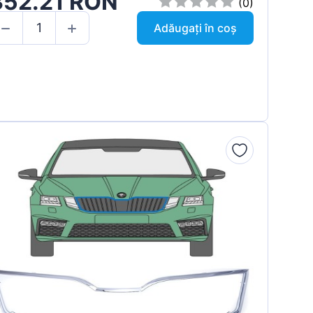
352.21 RON
(0)
Adăugați în coș