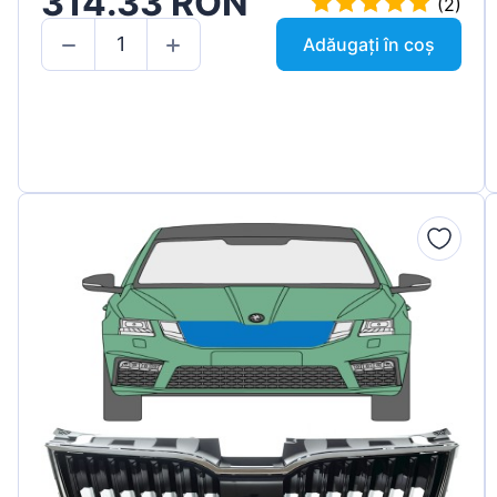
314.33 RON
(2)
Adăugați în coș