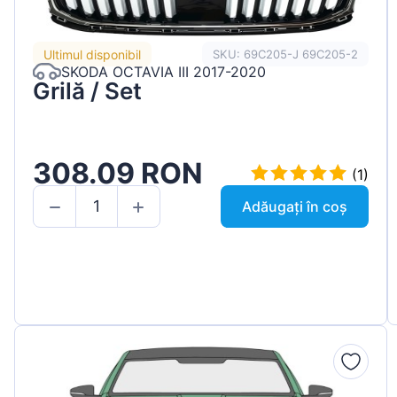
Ultimul disponibil
SKU: 69C205-J 69C205-2
SKODA OCTAVIA III 2017-2020
Grilă / Set
308.09 RON
(1)
Adăugați în coș