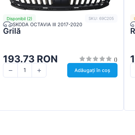
Disponibil (2)
SKU: 69C205
SKODA OCTAVIA III 2017-2020
Grilă
R
193.73 RON
()
Adăugați în coș