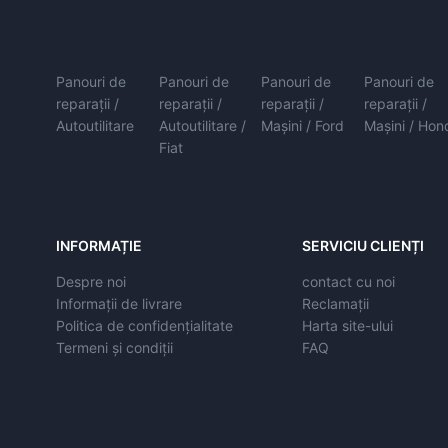
Panouri de
Panouri de
Panouri de
Panouri de
reparații /
reparații /
reparații /
reparații /
Autoutilitare
Autoutilitare /
Mașini / Ford
Mașini / Hon
Fiat
INFORMAȚIE
SERVICIU CLIENȚI
Despre noi
contact cu noi
Informații de livrare
Reclamații
Politica de confidențialitate
Harta site-ului
Termeni și condiții
FAQ