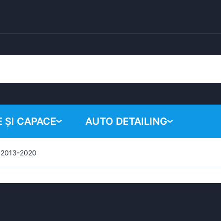
 ȘI CAPACE
AUTO DETAILING
I 2013-2020
Coșul tău
Produse chimice
Sistem de lustruire
Accesorii