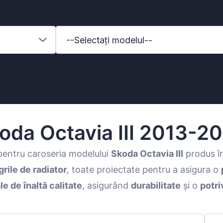
--Selectați modelul--
oda Octavia III 2013-2
entru caroseria modelului
Skoda Octavia III
produs î
grile de radiator
, toate proiectate pentru a asigura o
enz
le de înaltă calitate
, asigurând
durabilitate
și o
potri
l