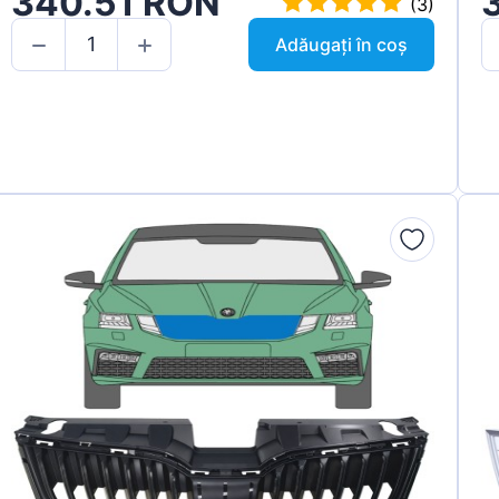
340.51 RON
(3)
Adăugați în coș