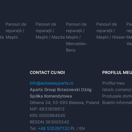
Panouri de
Panouri de
Panouri de
Panouri de
Pa
reparații /
reparații /
reparații /
reparații /
rep
da
Mașini
Mașini / Mazda
Mașini /
Mașini / Nissan
Ma
Mercedes-
Va
Benz
CONTACT CU NOI
PROFILUL ME
info@autoeasyparts.ro
Profilul meu
Aparts Group Brzezowski Ożóg
Istoric comenzi
Spółka Komandytowa
Produsele dorit
Główna 34, 55-093 Bielawa, Poland
Buletin informat
NIP: 8831858913
KRS 0000984645
REGON 363005542
Tel.
+48 535297132
PL / EN