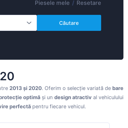
Piesele mele
/
Resetare
Magyar
Lietuvių
Căutare
Hrvatski
Português
Slovenian
Latvian
Slovenčina
020
ntre
2013 și 2020
. Oferim o selecție variată de
bare
protecție optimă
și un
design atractiv
al vehiculului
vire perfectă
pentru fiecare vehicul.