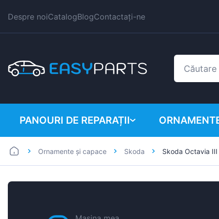
Despre noi
Catalog
Blog
Contactați-ne
PANOURI DE REPARAȚII
ORNAMENTE
Ornamente și capace
Skoda
Skoda Octavia II
Autoutilitare
BMW
Mașini
Citroen
Dacia
Fiat
Mașina mea