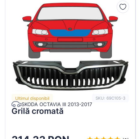
Peugeot
Renault
Seat
Skoda
Suzuki
Tesla
Toyota
Volkswagen
Ultimul disponibil
SKU: 69C105-3
SKODA OCTAVIA III 2013-2017
Grilă cromată