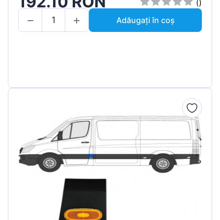
192.10 RON
()
Adăugați în coș