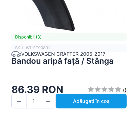
Disponibil (3)
SKU: W1-FT90831
VOLKSWAGEN CRAFTER 2005-2017
Bandou aripă față / Stânga
86.39 RON
()
Adăugați în coș