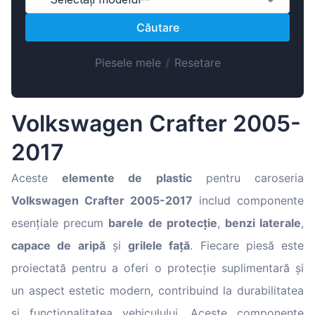
Magyar
Căutare
Lietuvių
Hrvatski
Piesele mele
/
Resetare
Português
Slovenian
Volkswagen Crafter 2005-
Latvian
2017
Slovenčina
Aceste
elemente de plastic
pentru caroseria
Volkswagen Crafter 2005-2017
includ componente
esențiale precum
barele de protecție
,
benzi laterale
,
capace de aripă
și
grilele față
. Fiecare piesă este
proiectată pentru a oferi o protecție suplimentară și
un aspect estetic modern, contribuind la durabilitatea
și funcționalitatea vehiculului. Aceste componente