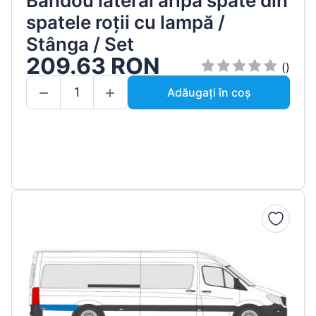
Bandou lateral aripă spate din
spatele roții cu lampă /
Stânga / Set
209.63 RON
()
Adăugați în coș