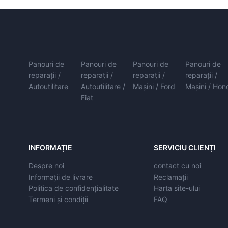
Panouri de
Panouri de
Panouri de
Panouri de
reparații /
reparații /
reparații /
reparații /
Autoutilitare
Autoutilitare /
Mașini / Ford
Mașini / Hon
Fiat
INFORMAȚIE
SERVICIU CLIENȚI
Despre noi
contact cu noi
Informații de livrare
Reclamații
Politica de confidențialitate
Harta site-ului
Termeni și condiții
FAQ