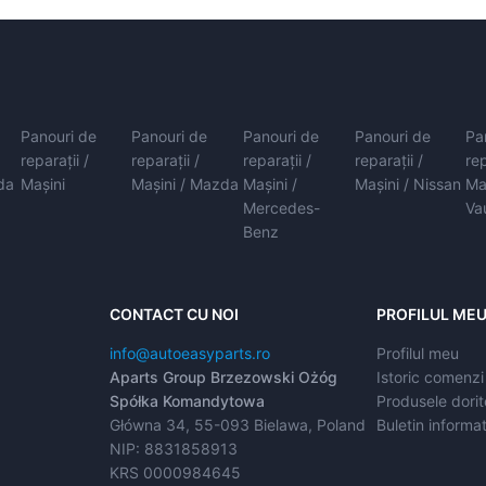
Panouri de
Panouri de
Panouri de
Panouri de
Pa
reparații /
reparații /
reparații /
reparații /
rep
da
Mașini
Mașini / Mazda
Mașini /
Mașini / Nissan
Ma
Mercedes-
Va
Benz
CONTACT CU NOI
PROFILUL ME
info@autoeasyparts.ro
Profilul meu
Aparts Group Brzezowski Ożóg
Istoric comenzi
Spółka Komandytowa
Produsele dorit
Główna 34, 55-093 Bielawa, Poland
Buletin informat
NIP: 8831858913
KRS 0000984645