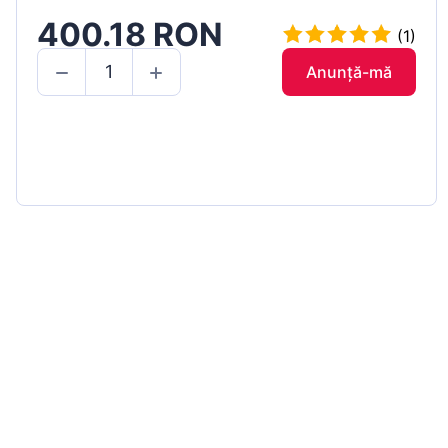
400.18 RON
(1)
Anunță-mă