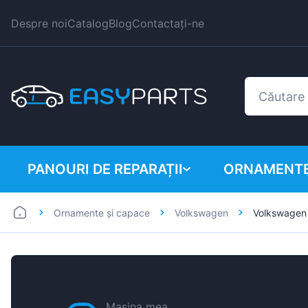
Despre noi
Catalog
Blog
Contactați-ne
PANOURI DE REPARAȚII
ORNAMENTE
Ornamente și capace
Volkswagen
Volkswagen
Autoutilitare
BMW
Mașini
Citroen
Dacia
Fiat
Mașina mea