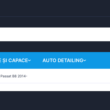
 ȘI CAPACE
AUTO DETAILING
 Passat B8 2014-
Coșul tău
Produse chimice
Sistem de lustruire
Accesorii