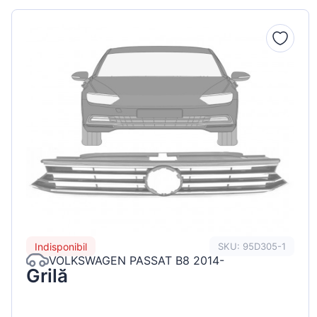
Peugeot
Renault
Seat
Skoda
Suzuki
Tesla
Toyota
Volkswagen
Indisponibil
SKU: 95D305-1
VOLKSWAGEN PASSAT B8 2014-
Grilă