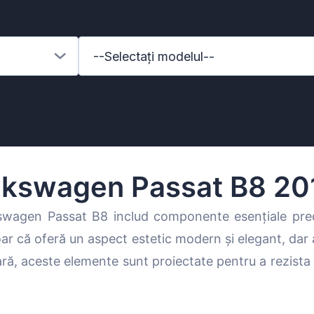
--Selectați modelul--
lkswagen Passat B8 20
swagen Passat B8 includ componente esențiale p
 că oferă un aspect estetic modern și elegant, dar a
enz
ră, aceste elemente sunt proiectate pentru a rezista l
l