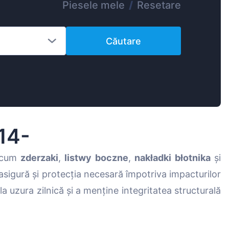
Piesele mele
/
Resetare
Magyar
Lietuvių
Căutare
Hrvatski
Português
Slovenian
Latvian
Slovenčina
14-
recum
zderzaki
,
listwy boczne
,
nakładki błotnika
și
sigură și protecția necesară împotriva impacturilor
a uzura zilnică și a menține integritatea structurală