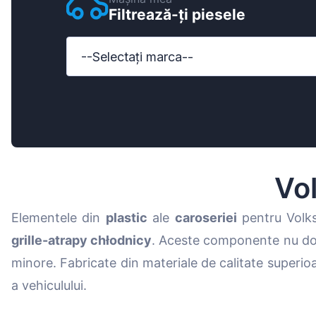
Filtrează-ți piesele
Ford
Honda
--Selectați marca--
Hyundai
Iveco
Jeep
Kia
Vo
MAN
Elementele din
plastic
ale
caroseriei
pentru Volk
Mazda
grille-atrapy chłodnicy
. Aceste componente nu doar
Mercedes-B
minore. Fabricate din materiale de calitate superioa
Nissan
a vehiculului.
Opel Vauxhal