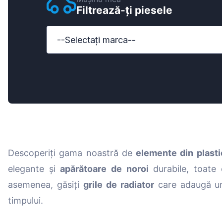
Filtrează-ți piesele
Ford
Honda
--Selectați marca--
Hyundai
Iveco
Jeep
Kia
MAN
Descoperiți gama noastră de
elemente din plasti
Mazda
elegante și
apărătoare de noroi
durabile, toate 
Mercedes-B
asemenea, găsiți
grile de radiator
care adaugă un p
Nissan
timpului.
Opel Vauxhal