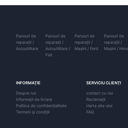
Panouri de
Panouri de
Panouri de
Panouri de
reparații /
reparații /
reparații /
reparații /
Autoutilitare
Autoutilitare /
Mașini / Ford
Mașini / Hon
Fiat
INFORMAȚIE
SERVICIU CLIENȚI
Despre noi
contact cu noi
Informații de livrare
Reclamații
Politica de confidențialitate
Harta site-ului
Termeni și condiții
FAQ