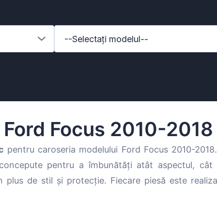
--Selectați modelul--
Ford Focus 2010-2018
c
pentru caroseria modelului Ford Focus 2010-2018
concepute pentru a îmbunătăți atât aspectul, cât ș
enz
lus de stil și protecție. Fiecare piesă este realizat
l