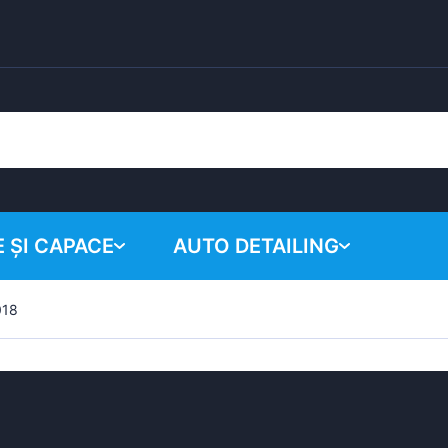
 ȘI CAPACE
AUTO DETAILING
018
Coșul tău
Produse chimice
Sistem de lustruire
Accesorii