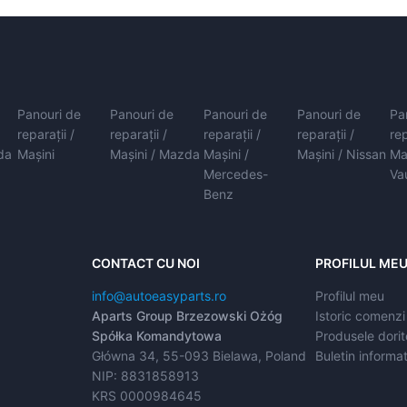
Panouri de
Panouri de
Panouri de
Panouri de
Pa
reparații /
reparații /
reparații /
reparații /
rep
da
Mașini
Mașini / Mazda
Mașini /
Mașini / Nissan
Ma
Mercedes-
Va
Benz
CONTACT CU NOI
PROFILUL ME
info@autoeasyparts.ro
Profilul meu
Aparts Group Brzezowski Ożóg
Istoric comenzi
Spółka Komandytowa
Produsele dorit
Główna 34, 55-093 Bielawa, Poland
Buletin informat
NIP: 8831858913
KRS 0000984645