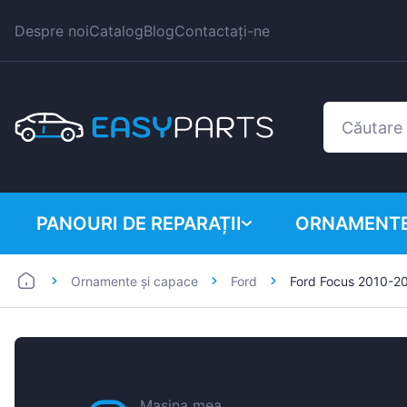
Despre noi
Catalog
Blog
Contactați-ne
PANOURI DE REPARAȚII
ORNAMENTE
Ornamente și capace
Ford
Ford Focus 2010-2
Autoutilitare
BMW
Mașini
Citroen
Dacia
Fiat
Mașina mea