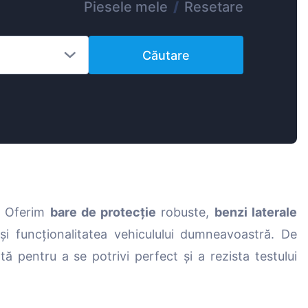
Piesele mele
/
Resetare
Magyar
Lietuvių
Căutare
Hrvatski
Português
Slovenian
Latvian
Slovenčina
. Oferim
bare de protecție
robuste,
benzi laterale
i funcționalitatea vehiculului dumneavoastră. De
ă pentru a se potrivi perfect și a rezista testului