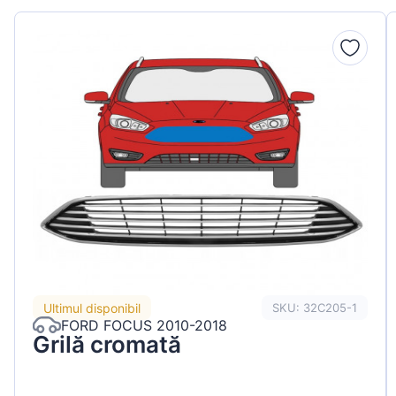
Peugeot
Renault
Seat
Skoda
Suzuki
Tesla
Toyota
Volkswagen
Ultimul disponibil
SKU: 32C205-1
FORD FOCUS 2010-2018
Grilă cromată