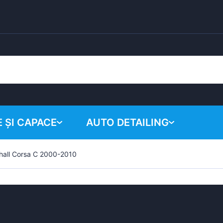
 ȘI CAPACE
AUTO DETAILING
hall Corsa C 2000-2010
Coșul tău
Produse chimice
Sistem de lustruire
Accesorii