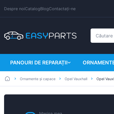
Despre noi
Catalog
Blog
Contactați-ne
PANOURI DE REPARAȚII
ORNAMENTE
Ornamente și capace
Opel Vauxhall
Opel Vaux
Autoutilitare
BMW
Mașini
Citroen
Dacia
Fiat
Mașina mea