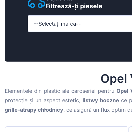
Filtrează-ți piesele
Ford
Honda
--Selectați marca--
Hyundai
Iveco
Jeep
Kia
Opel 
MAN
Elementele din plastic ale caroseriei pentru
Opel 
Mazda
protecție și un aspect estetic,
listwy boczne
ce pr
Mercedes-B
grille-atrapy chłodnicy
, ce asigură un flux optim de
Nissan
Opel Vauxhal