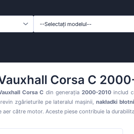
--Selectați modelul--
Vauxhall Corsa C 200
Vauxhall Corsa C
din generația
2000-2010
includ 
evin zgârieturile pe lateralul mașinii,
nakładki błotn
enz
 aer către motor. Aceste piese contribuie la durabilita
l