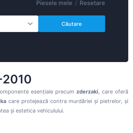
Piesele mele
/
Resetare
Magyar
Lietuvių
Căutare
Hrvatski
Português
Slovenian
Latvian
Slovenčina
0-2010
componente esențiale precum
zderzaki
, care oferă
ika
care protejează contra murdăriei și pietrelor, și
tea și estetica vehiculului.