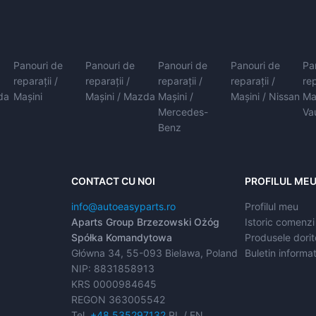
Panouri de
Panouri de
Panouri de
Panouri de
Pa
reparații /
reparații /
reparații /
reparații /
rep
da
Mașini
Mașini / Mazda
Mașini /
Mașini / Nissan
Ma
Mercedes-
Va
Benz
CONTACT CU NOI
PROFILUL ME
info@autoeasyparts.ro
Profilul meu
Aparts Group Brzezowski Ożóg
Istoric comenzi
Spółka Komandytowa
Produsele dorit
Główna 34, 55-093 Bielawa, Poland
Buletin informat
NIP: 8831858913
KRS 0000984645
REGON 363005542
Tel.
+48 535297132
PL / EN