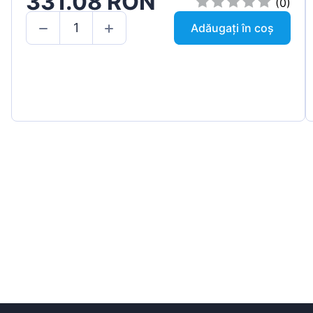
331.08 RON
(0)
Adăugați în coș