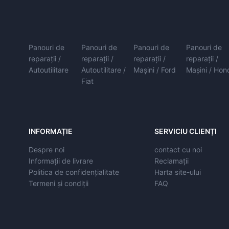
Panouri de
Panouri de
Panouri de
Panouri de
reparații /
reparații /
reparații /
reparații /
Autoutilitare
Autoutilitare /
Mașini / Ford
Mașini / Hon
Fiat
INFORMAȚIE
SERVICIU CLIENȚI
Despre noi
contact cu noi
Informații de livrare
Reclamații
Politica de confidențialitate
Harta site-ului
Termeni și condiții
FAQ