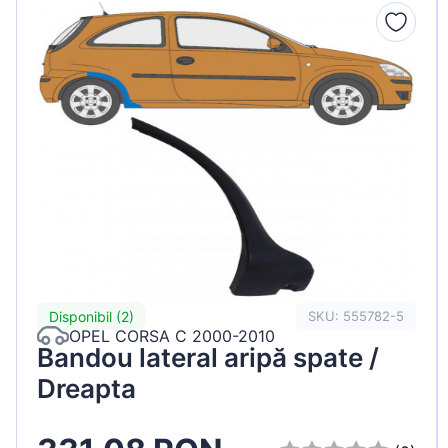
Peugeot
Renault
Seat
Skoda
Suzuki
Tesla
Toyota
Volkswagen
Disponibil (2)
SKU: 555782-5
OPEL CORSA C 2000-2010
Bandou lateral aripă spate /
Dreapta