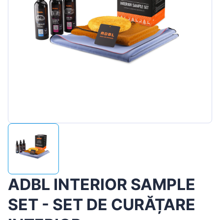
Magyar
Lietuvių
Hrvatski
Português
Slovenian
Latvian
Slovenčina
ADBL INTERIOR SAMPLE
SET - SET DE CURĂȚARE