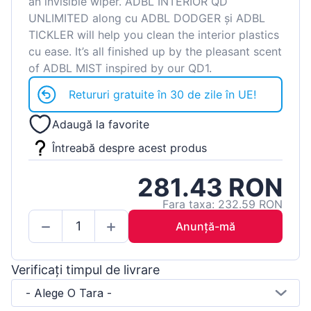
an invisible wiper. ADBL INTERIOR QD
UNLIMITED along cu ADBL DODGER și ADBL
TICKLER will help you clean the interior plastics
cu ease. It’s all finished up by the pleasant scent
of ADBL MIST inspired by our QD1.
Retururi gratuite în 30 de zile în UE!
Adaugă la favorite
Întreabă despre acest produs
281.43 RON
Fara taxa: 232.59 RON
Anunță-mă
Verificați timpul de livrare
- Alege O Tara -