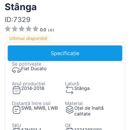
Stânga
ID:7329
0.0
(
0
)
Ultimul disponibil
Specificație
Se potrivește
Fiat Ducato
Anul producției
Latură
2014-2018
Stânga
Distanță între osii
Material
SWB, MWB, LWB
Oțel de înaltă
calitate
SKU
OE