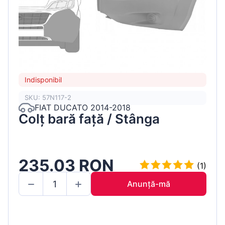
Indisponibil
SKU: 57N117-2
FIAT DUCATO 2014-2018
Colț bară față / Stânga
235.03 RON
(1)
Anunță-mă