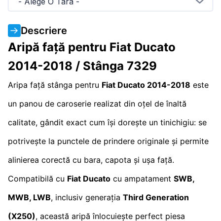
- Alege O Tara -
Descriere
Aripă față pentru Fiat Ducato
2014-2018 / Stânga 7329
Aripa față stânga pentru
Fiat Ducato 2014-2018
este
un panou de caroserie realizat din oțel de înaltă
calitate, gândit exact cum își dorește un tinichigiu: se
potrivește la punctele de prindere originale și permite
alinierea corectă cu bara, capota și ușa față.
Compatibilă cu
Fiat Ducato
cu ampatament
SWB,
MWB, LWB
, inclusiv generația
Third Generation
(X250)
, această aripă înlocuiește perfect piesa