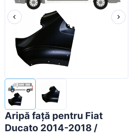
Magyar
Lietuvių
Hrvatski
Português
Slovenian
Latvian
Slovenčina
Aripă față pentru Fiat
Ducato 2014-2018 /