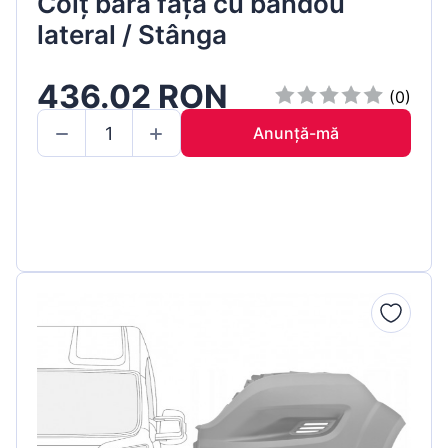
Colț bară față cu bandou
lateral / Stânga
436.02 RON
(0)
Anunță-mă