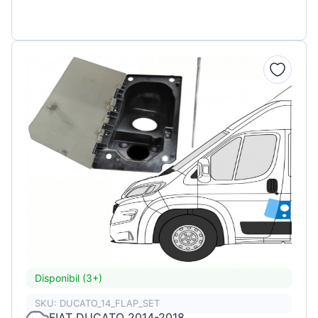
Disponibil (3+)
SKU: DUCATO_14_FLAP_SET
FIAT DUCATO 2014-2018