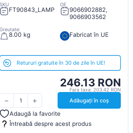
SKU
OE
FT90843_LAMP
9066902882,
9066903562
Greutate:
8.00 kg
Fabricat în UE
Retururi gratuite în 30 de zile în UE!
246.13 RON
Fara taxa: 203.42 RON
Adăugați în coș
Adaugă la favorite
Întreabă despre acest produs