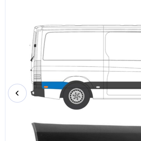
Ford
Honda
Hyundai
Iveco
Jeep
Kia
MAN
Mazda
Mercedes-B
Nissan
Opel Vauxhal