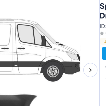
S
D
ID
U
enz
l