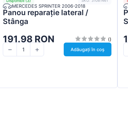
Disponibil (3)
SKU: 31081461
MERCEDES SPRINTER 2006-2018
Panou reparație lateral /
P
Stânga
S
191.98 RON
()
Adăugați în coș