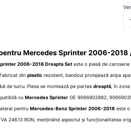
Ver
 pentru Mercedes Sprinter 2006-2018 
Sprinter 2006-2018 Dreapta Set
este o piesă de caroserie
 Fabricat din
plastic
rezistent, bandoul protejează aripa spate
dubă de lucru. Piesa se montează pe partea
dreaptă
, în zona
mpatibilă cu
Mercedes Sprinter
OE 9066902882, 9066903562,
lateral pentru
Mercedes-Benz Sprinter 2006-2018
este o 
TVA 246.13 RON, menținând aspectul și funcționalitatea origi