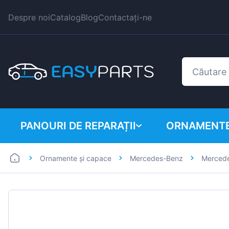
Despre noi
Catalog
Blog
Contactați-ne
PANOURI DE REPARAȚII
ORNAMENTE
Ornamente și capace
Mercedes-Benz
Mercede
Autoutilitare
BMW
Mașini
Citroen
Dacia
Fiat