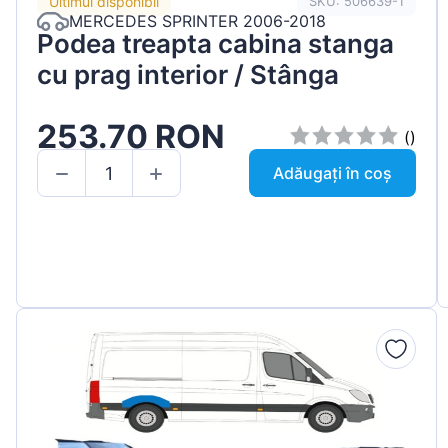
Ultimul disponibil
SKU: 506639-1
MERCEDES SPRINTER 2006-2018
Podea treapta cabina stanga
cu prag interior / Stânga
253.70 RON
()
Adăugați în coș