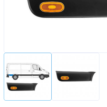
Peugeot
Renault
Seat
Skoda
Suzuki
Tesla
Toyota
Volkswagen