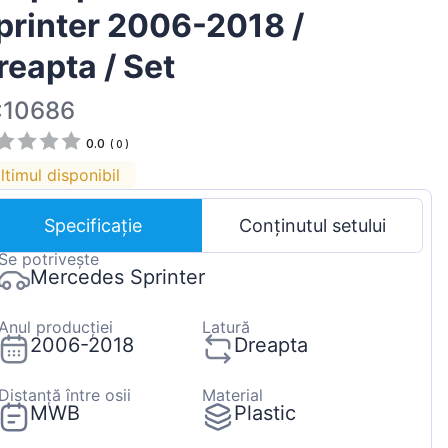
printer 2006-2018 /
Magyar
Lietuvių
reapta / Set
Hrvatski
:10686
Português
0.0
(
0
)
Slovenian
ltimul disponibil
Latvian
Slovenčina
Specificație
Conținutul setului
Se potrivește
Mercedes Sprinter
Anul producției
Latură
2006-2018
Dreapta
Distanță între osii
Material
MWB
Plastic