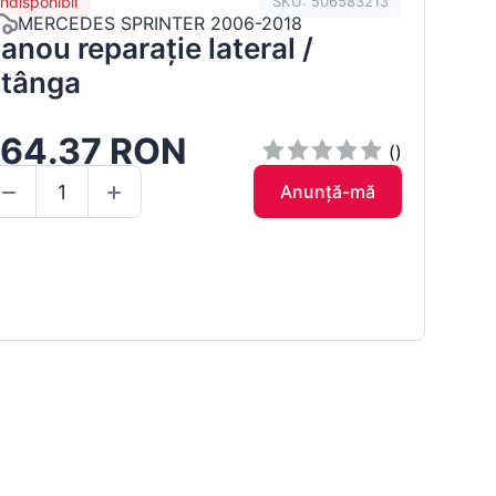
Indisponibil
SKU: 506583213
MERCEDES SPRINTER 2006-2018
anou reparație lateral /
tânga
164.37 RON
()
Anunță-mă