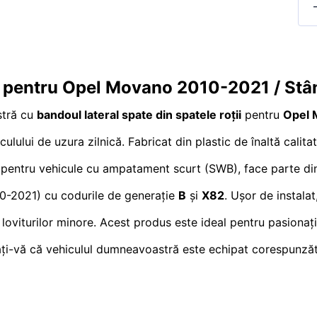
ții pentru Opel Movano 2010-2021 / St
stră cu
bandoul lateral spate din spatele roții
pentru
Opel 
lului de uzura zilnică. Fabricat din plastic de înaltă calita
ivit pentru vehicule cu ampatament scurt (SWB), face parte
0-2021) cu codurile de generație
B
și
X82
. Ușor de instalat
 loviturilor minore. Acest produs este ideal pentru pasionați
rați-vă că vehiculul dumneavoastră este echipat corespunzăt