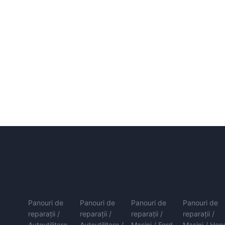
Panouri de
Panouri de
Panouri de
Panouri de
reparații /
reparații /
reparații /
reparații /
Autoutilitare
Autoutilitare /
Mașini / Ford
Mașini / Hon