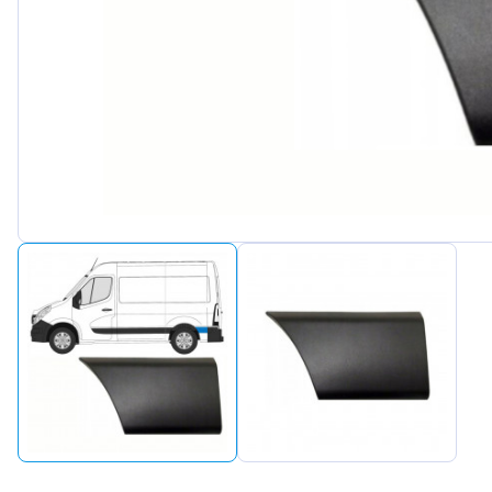
Peugeot
Renault
Seat
Skoda
Suzuki
Tesla
Toyota
Volkswagen