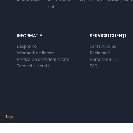
Fiat
INFORMAȚIE
SERVICIU CLIENȚI
Despre noi
contact cu noi
Informații de livrare
Reclamații
Politica de confidențialitate
Harta site-ului
Termeni și condiții
FAQ
Tags: