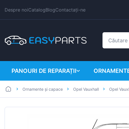
Despre noi
Catalog
Blog
Contactați-ne
PANOURI DE REPARAȚII
ORNAMENTE
Ornamente și capace
Opel Vauxhall
Opel Vaux
Autoutilitare
BMW
Mașini
Citroen
Dacia
Fiat