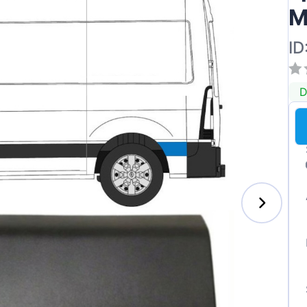
M
ID
D
enz
l