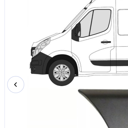
Ford
Honda
Hyundai
Iveco
Jeep
Kia
MAN
Mazda
Mercedes-B
Nissan
Opel Vauxhal