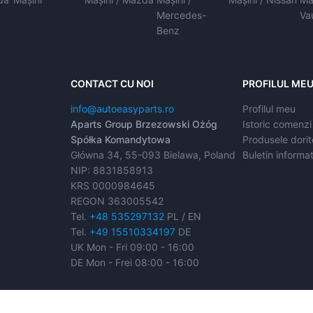
Mercedes-
Va
Benz
CONTACT CU NOI
PROFILUL ME
info@autoeasyparts.ro
Profilul meu
Aparts Group Brzezowski Ożóg
Istoric comenzi
Spółka Komandytowa
Produsele dorit
Główna 34, 55-093 Bielawa, Poland
Buletin informat
NIP: 8831858913
KRS 0000984645
REGON 363005542
Tel.
+48 535297132
PL / EN
Tel.
+49 15510334197
DE
UK Mon - Fri 09:00 - 16:00
DE Mon - Frei 08:00 - 16:00