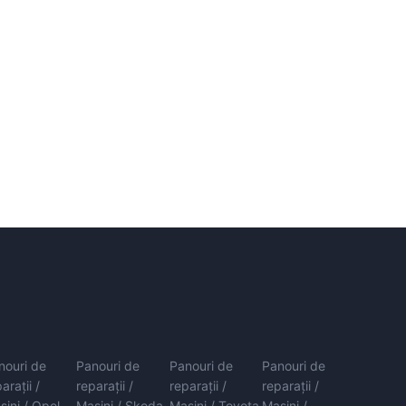
nouri de
Panouri de
Panouri de
Panouri de
arații /
reparații /
reparații /
reparații /
șini / Opel
Mașini / Skoda
Mașini / Toyota
Mașini /