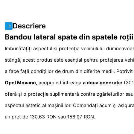
Descriere
Bandou lateral spate din spatele ro
Îmbunătățiți aspectul și protecția vehiculului dumneavoa
stângă, acest produs este esențial pentru protejarea vehicu
a face față condițiilor de drum din diferite medii. Potr
Opel Movano
, acoperind întreaga
a doua generație
(201
oferă și o protecție suplimentară contra zgârieturilor sau
aspectul estetic al mașinii lor. Comandați acum și asigu
un preț de 130.63 RON sau 158.07 RON.