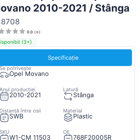
ovano 2010-2021 / Stânga
Magyar
Lietuvių
:8708
Hrvatski
0.0
(
0
)
Português
isponibil (3+)
Slovenian
Specificație
Latvian
Se potrivește
Slovenčina
Opel Movano
Anul producției
Latură
2010-2021
Stânga
Distanță între osii
Material
SWB
Plastic
SKU
OE
W1-CM 11503
768F20005R