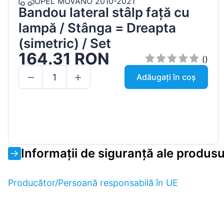
OPEL MOVANO 2010-2021
Bandou lateral stâlp față cu
lampă / Stânga = Dreapta
(simetric) / Set
164.31 RON
()
Adăugați în coș
Informații de siguranță ale produsu
Producător/Persoană responsabilă în UE