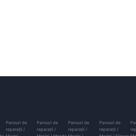
Panouri de
Panouri de
Panouri de
Panouri de
Pa
reparații /
reparații /
reparații /
reparații /
rep
da
Mașini
Mașini / Mazda
Mașini /
Mașini / Nissan
Ma