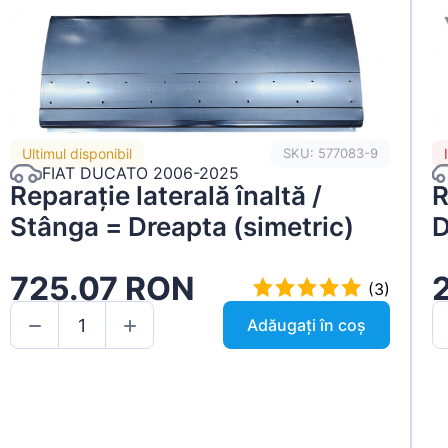
Ultimul disponibil
SKU: 577083-9
FIAT DUCATO 2006-2025
Reparație laterală înaltă /
R
Stânga = Dreapta (simetric)
D
725.07 RON
(3)
Adăugați în coș