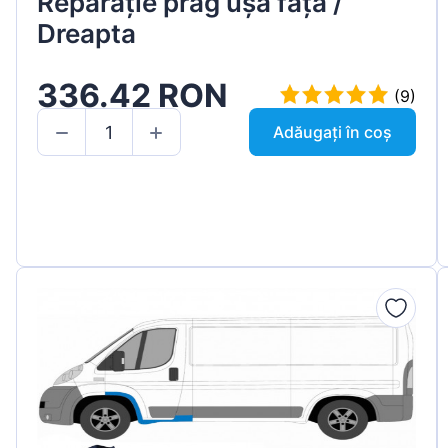
Reparație prag ușă față /
Dreapta
336.42 RON
(9)
Adăugați în coș