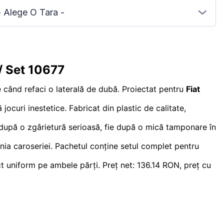
- Alege O Tara -
/ Set 10677
 când refaci o laterală de dubă. Proiectat pentru
Fiat
 jocuri inestetice. Fabricat din plastic de calitate,
ie după o zgârietură serioasă, fie după o mică tamponare în
linia caroseriei. Pachetul conține setul complet pentru
t uniform pe ambele părți. Preț net: 136.14 RON, preț cu