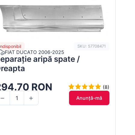
Indisponibil
SKU: 57708471
FIAT DUCATO 2006-2025
eparație aripă spate /
reapta
294.70 RON
(8)
Anunță-mă