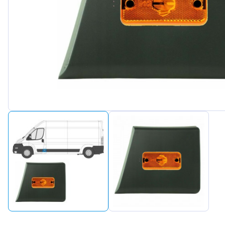
Peugeot
Renault
Seat
Skoda
Suzuki
Tesla
Toyota
Volkswagen