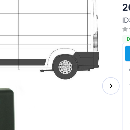
2
ID
D
enz
l