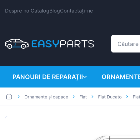
Despre noi
Catalog
Blog
Contactați-ne
PANOURI DE REPARAȚII
ORNAMENTE
Ornamente și capace
Fiat
Fiat Ducato
Fia
Autoutilitare
BMW
Mașini
Citroen
Dacia
Fiat