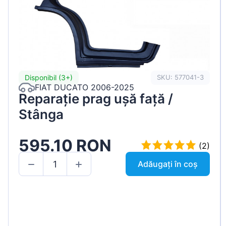
Disponibil (3+)
SKU: 577041-3
FIAT DUCATO 2006-2025
Reparație prag ușă față /
Stânga
595.10 RON
(2)
Adăugați în coș