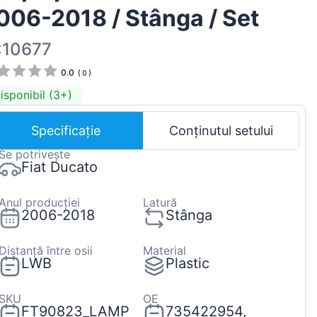
006-2018 / Stânga / Set
Magyar
Lietuvių
:10677
Hrvatski
0.0
(
0
)
Português
isponibil (3+)
Slovenian
Specificație
Conținutul setului
Latvian
Se potrivește
Slovenčina
Fiat Ducato
Anul producției
Latură
2006-2018
Stânga
Distanță între osii
Material
LWB
Plastic
SKU
OE
FT90823_LAMP
735422954,