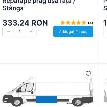
Reparație prag ușă față /
P
Stânga
S
333.24 RON
(4)
Adăugați în coș