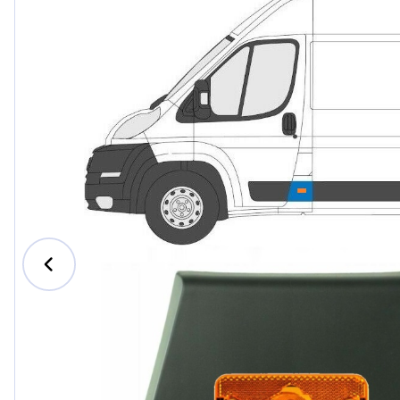
Ford
Honda
Hyundai
Iveco
Jeep
Kia
MAN
Mazda
Mercedes-B
Nissan
Opel Vauxhal