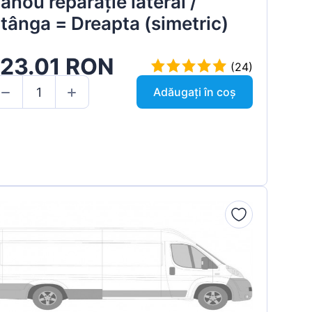
anou reparație lateral /
tânga = Dreapta (simetric)
123.01 RON
(24)
Adăugați în coș