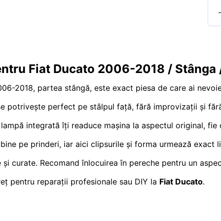
pentru Fiat Ducato 2006-2018 / Stânga 
06-2018, partea stângă, este exact piesa de care ai nevoie
e potrivește perfect pe stâlpul față, fără improvizații și fără
u lampă integrată îți readuce mașina la aspectul original, f
bine pe prinderi, iar aici clipsurile și forma urmează exact 
e și curate. Recomand înlocuirea în pereche pentru un aspec
eț pentru reparații profesionale sau DIY la
Fiat Ducato
.