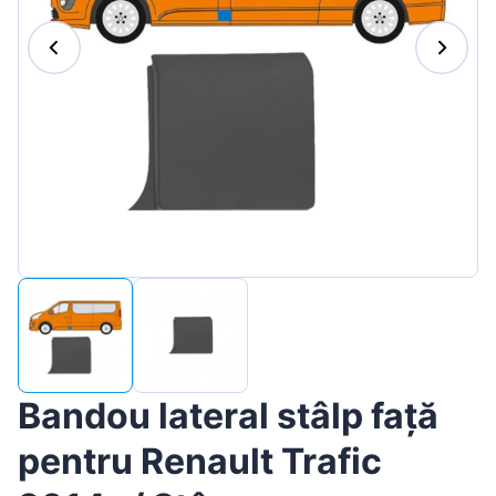
Magyar
Lietuvių
Hrvatski
Português
Slovenian
Latvian
Slovenčina
Bandou lateral stâlp față
pentru Renault Trafic