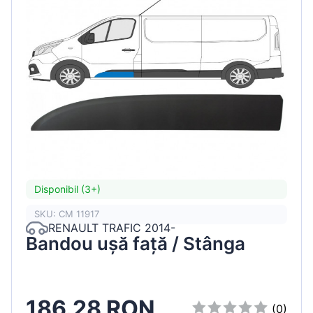
Disponibil (3+)
SKU: CM 11917
RENAULT TRAFIC 2014-
Bandou ușă față / Stânga
186.28 RON
(0)