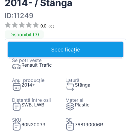
2014- / Stânga
ID:11249
0.0
(
0
)
Disponibil (3)
Specificație
Se potrivește
Renault Trafic
Anul producției
Latură
2014+
Stânga
Distanță între osii
Material
SWB, LWB
Plastic
SKU
OE
60N20033
768190006R