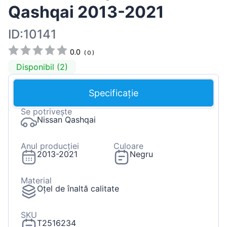
Qashqai 2013-2021
ID:10141
0.0
(
0
)
Disponibil (2)
Specificație
Se potrivește
Nissan Qashqai
Anul producției
Culoare
2013-2021
Negru
Material
Oțel de înaltă calitate
SKU
T2516234