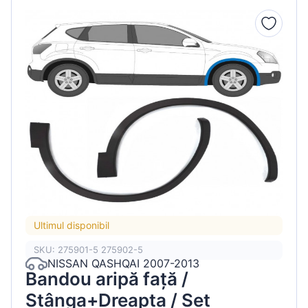
Ultimul disponibil
SKU: 275901-5 275902-5
NISSAN QASHQAI 2007-2013
Bandou aripă față /
Stânga+Dreapta / Set