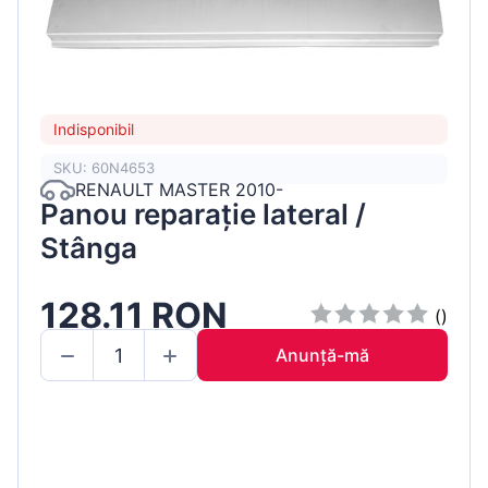
Indisponibil
SKU: 60N4653
RENAULT MASTER 2010-
Panou reparație lateral /
Stânga
128.11 RON
()
Anunță-mă