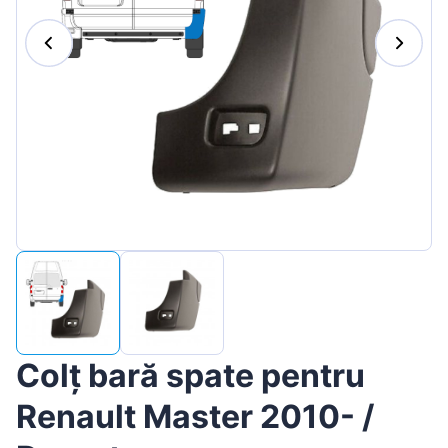
Magyar
Lietuvių
Hrvatski
Português
Slovenian
Latvian
Slovenčina
Colț bară spate pentru
Renault Master 2010- /