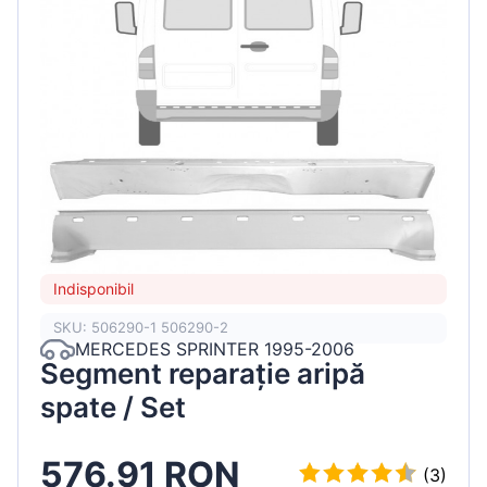
Indisponibil
SKU: 506290-1 506290-2
MERCEDES SPRINTER 1995-2006
Segment reparație aripă
spate / Set
576.91 RON
(3)