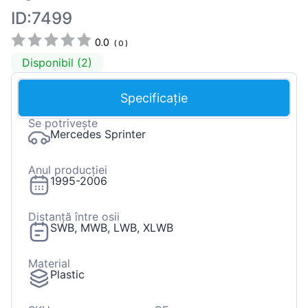
ID:7499
0.0
(
0
)
Disponibil (2)
Specificație
Se potrivește
Mercedes Sprinter
Anul producției
1995-2006
Distanță între osii
SWB, MWB, LWB, XLWB
Material
Plastic