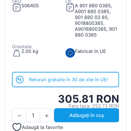
SKU
OE
506405
A 901 880 0385,
A901 880 0385,
901 880 03 85,
9018800385,
A9018800385, 901
880 0385
Greutate:
2.00 kg
Fabricat în UE
Retururi gratuite în 30 de zile în UE!
305.81 RON
Fara taxa: 252.73 RON
Adăugați în coș
Adaugă la favorite