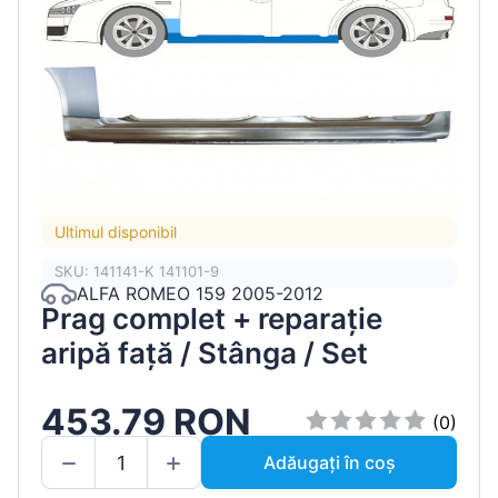
Ultimul disponibil
SKU: 141141-K 141101-9
ALFA ROMEO 159 2005-2012
Prag complet + reparație
aripă față / Stânga / Set
453.79 RON
(0)
Adăugați în coș