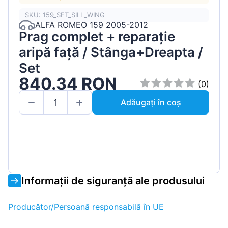
SKU: 159_SET_SILL_WING
ALFA ROMEO 159 2005-2012
Prag complet + reparație
aripă față / Stânga+Dreapta /
Set
840.34 RON
(0)
Adăugați în coș
Informații de siguranță ale produsului
Producător/Persoană responsabilă în UE