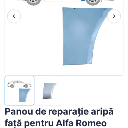
Magyar
Lietuvių
Hrvatski
Português
Slovenian
Latvian
Slovenčina
Panou de reparație aripă
față pentru Alfa Romeo