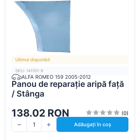
Ultimul disponibil
SKU: 141101-9
ALFA ROMEO 159 2005-2012
Panou de reparație aripă față
/ Stânga
138.02 RON
(0)
Adăugați în coș