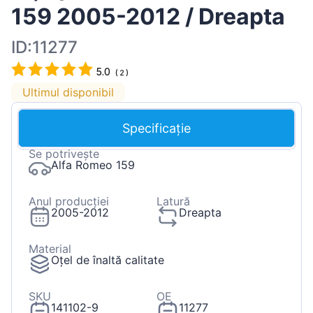
159 2005-2012 / Dreapta
ID:11277
5.0
(
2
)
Ultimul disponibil
Specificație
Se potrivește
Alfa Romeo 159
Anul producției
Latură
2005-2012
Dreapta
Material
Oțel de înaltă calitate
SKU
OE
141102-9
11277