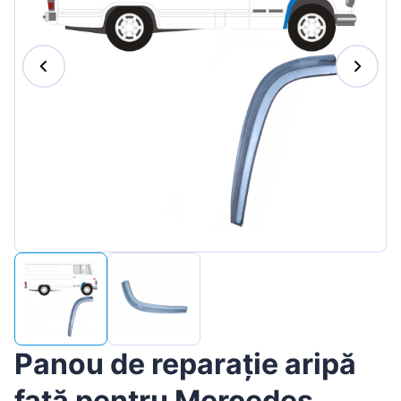
Magyar
Lietuvių
Hrvatski
Português
Slovenian
Latvian
Slovenčina
Panou de reparație aripă
față pentru Mercedes