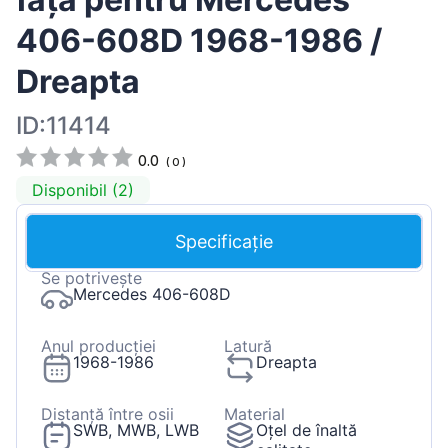
406-608D 1968-1986 /
Dreapta
ID:11414
0.0
(
0
)
Disponibil (2)
Specificație
Se potrivește
Mercedes 406-608D
Anul producției
Latură
1968-1986
Dreapta
Distanță între osii
Material
SWB, MWB, LWB
Oțel de înaltă