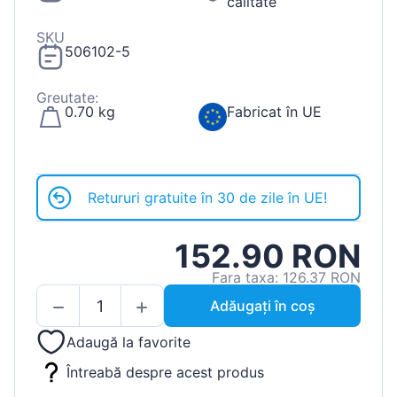
calitate
SKU
506102-5
Greutate:
0.70 kg
Fabricat în UE
Retururi gratuite în 30 de zile în UE!
152.90 RON
Fara taxa: 126.37 RON
Adăugați în coș
Adaugă la favorite
Întreabă despre acest produs