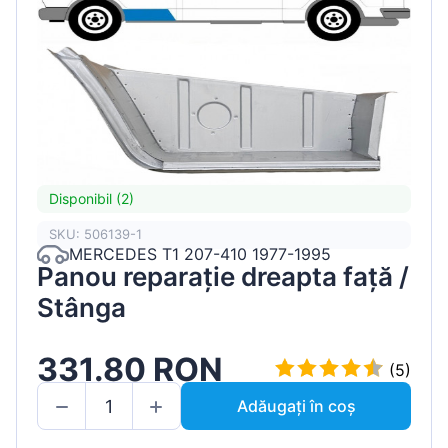
Disponibil (2)
SKU: 506139-1
MERCEDES T1 207-410 1977-1995
Panou reparație dreapta față /
Stânga
331.80 RON
(5)
Adăugați în coș