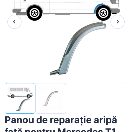
Magyar
Lietuvių
Hrvatski
Português
Slovenian
Latvian
Slovenčina
Panou de reparație aripă
față pentru Mercedes T1