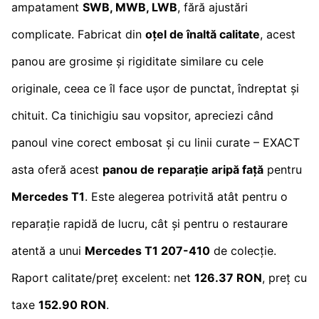
ampatament
SWB, MWB, LWB
, fără ajustări
complicate. Fabricat din
oțel de înaltă calitate
, acest
panou are grosime și rigiditate similare cu cele
originale, ceea ce îl face ușor de punctat, îndreptat și
chituit. Ca tinichigiu sau vopsitor, apreciezi când
panoul vine corect embosat și cu linii curate – EXACT
asta oferă acest
panou de reparație aripă față
pentru
Mercedes T1
. Este alegerea potrivită atât pentru o
reparație rapidă de lucru, cât și pentru o restaurare
atentă a unui
Mercedes T1 207-410
de colecție.
Raport calitate/preț excelent: net
126.37 RON
, preț cu
taxe
152.90 RON
.