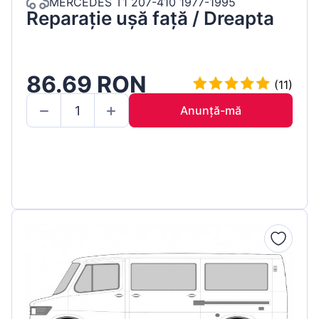
MERCEDES T1 207-410 1977-1995
Reparație ușă față / Dreapta
86.69 RON
(11)
Anunță-mă