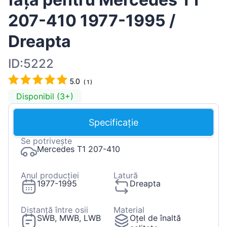
207-410 1977-1995 /
Dreapta
ID:5222
5.0
(
1
)
Disponibil (3+)
Specificație
Se potrivește
Mercedes T1 207-410
Anul producției
Latură
1977-1995
Dreapta
Distanță între osii
Material
SWB, MWB, LWB
Oțel de înaltă