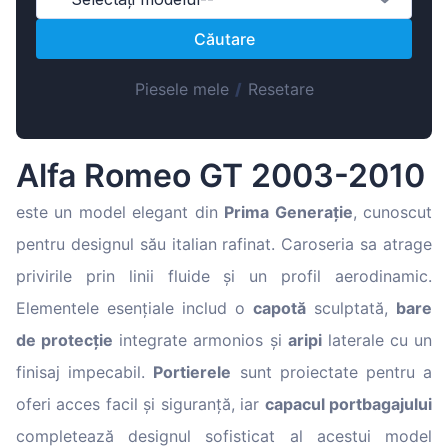
Magyar
Căutare
Lietuvių
Hrvatski
Piesele mele
/
Resetare
Português
Slovenian
Alfa Romeo GT 2003-2010
Latvian
Slovenčina
este un model elegant din
Prima Generație
, cunoscut
pentru designul său italian rafinat. Caroseria sa atrage
privirile prin linii fluide și un profil aerodinamic.
Elementele esențiale includ o
capotă
sculptată,
bare
de protecție
integrate armonios și
aripi
laterale cu un
finisaj impecabil.
Portierele
sunt proiectate pentru a
oferi acces facil și siguranță, iar
capacul portbagajului
completează designul sofisticat al acestui model