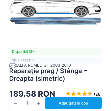
Disponibil (3+)
SKU: 142241-1
ALFA ROMEO GT 2003-2010
Reparație prag / Stânga =
Dreapta (simetric)
189.58 RON
(28)
Adăugați în coș