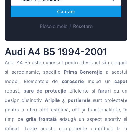
Magyar
Căutare
Lietuvių
Hrvatski
Piesele mele
/
Resetare
Português
Slovenian
Audi A4 B5 1994-2001
Latvian
Slovenčina
Audi A4 B5 este cunoscut pentru designul său elegant
și aerodinamic, specific
Prima Generație
a acestui
model. Elementele de
caroserie
includ un
capot
robust,
bare de protecție
eficiente și
faruri
cu un
design distinctiv.
Aripile
și
portierele
sunt proiectate
pentru a oferi atât estetică, cât și funcționalitate, în
timp ce
grila frontală
adaugă un aspect sportiv și
rafinat. Toate aceste componente contribuie la o