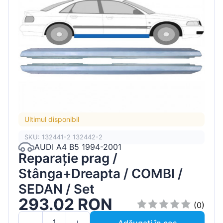
Ultimul disponibil
SKU: 132441-2 132442-2
AUDI A4 B5 1994-2001
Reparație prag /
Stânga+Dreapta / COMBI /
SEDAN / Set
293.02 RON
(0)
Adăugați în coș