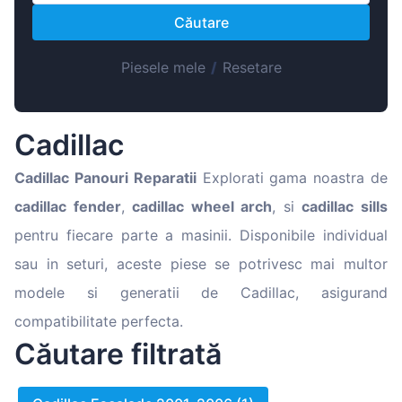
Magyar
Căutare
Lietuvių
Hrvatski
Piesele mele
/
Resetare
Português
Slovenian
Cadillac
Latvian
Cadillac
Panouri Reparatii
Explorati gama noastra de
Slovenčina
cadillac fender
,
cadillac wheel arch
, si
cadillac sills
pentru fiecare parte a masinii. Disponibile individual
sau in seturi, aceste piese se potrivesc mai multor
modele si generatii de Cadillac, asigurand
compatibilitate perfecta.
Căutare filtrată