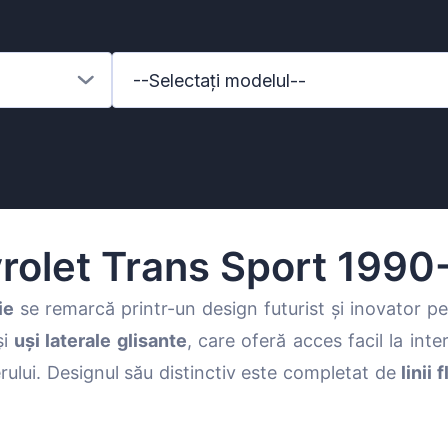
--Selectați modelul--
rolet Trans Sport 1990
ie
se remarcă printr-un design futurist și inovator p
și
uși laterale glisante
, care oferă acces facil la int
enz
erului. Designul său distinctiv este completat de
linii 
l