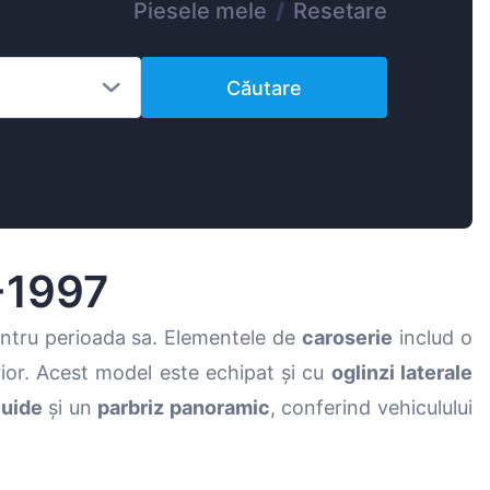
Piesele mele
/
Resetare
Magyar
Lietuvių
Căutare
Hrvatski
Português
Slovenian
Latvian
Slovenčina
-1997
entru perioada sa. Elementele de
caroserie
includ o
erior. Acest model este echipat și cu
oglinzi laterale
fluide
și un
parbriz panoramic
, conferind vehiculului