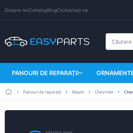
Despre noi
Catalog
Blog
Contactați-ne
PANOURI DE REPARAȚII
ORNAMENTE
Panouri de reparații
Mașini
Chevrolet
Chev
Autoutilitare
BMW
Mașini
Citroen
Dacia
Fiat
Mașina mea