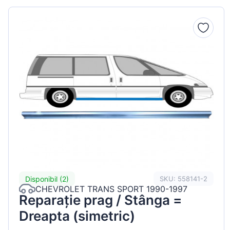
Peugeot
Renault
Seat
Skoda
Suzuki
Tesla
Toyota
Volkswagen
Disponibil (2)
SKU: 558141-2
CHEVROLET TRANS SPORT 1990-1997
Reparație prag / Stânga =
Dreapta (simetric)