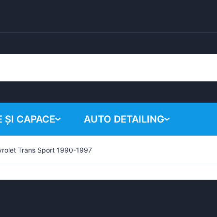
 ȘI CAPACE
AUTO DETAILING
rolet Trans Sport 1990-1997
Coșul tău
Produse chimice
Sistem de lustruire
Accesorii