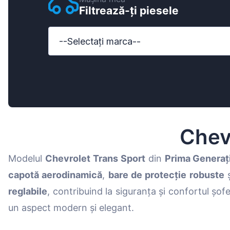
Filtrează-ți piesele
Ford
Honda
--Selectați marca--
Hyundai
Iveco
Jeep
Kia
Chev
MAN
Modelul
Chevrolet Trans Sport
din
Prima Generaț
Mazda
capotă aerodinamică
,
bare de protecție robuste
Mercedes-B
reglabile
, contribuind la siguranța și confortul șof
Nissan
un aspect modern și elegant.
Opel Vauxhal