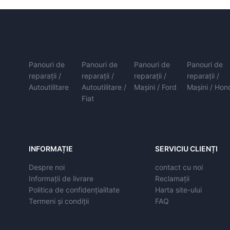
Panouri de
Panouri de
Panouri de
Panouri de
reparații /
reparații /
reparații /
reparații /
Autoutilitare
Autoutilitare /
Mașini / Ford
Mașini / Hon
Fiat
INFORMAȚIE
SERVICIU CLIENȚI
Despre noi
contact cu noi
Informații de livrare
Reclamații
Politica de confidențialitate
Harta site-ului
Termeni și condiții
FAQ