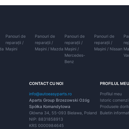
Panouri de
Panouri de
Panouri de
Panouri de
Pa
reparații /
reparații /
reparații /
reparații /
rep
da
Mașini
Mașini / Mazda
Mașini /
Mașini / Nissan
Ma
Mercedes-
Va
Benz
CONTACT CU NOI
PROFILUL ME
info@autoeasyparts.ro
Profilul meu
Aparts Group Brzezowski Ożóg
Istoric comenzi
Spółka Komandytowa
Produsele dorit
Główna 34, 55-093 Bielawa, Poland
Buletin informat
NIP: 8831858913
KRS 0000984645