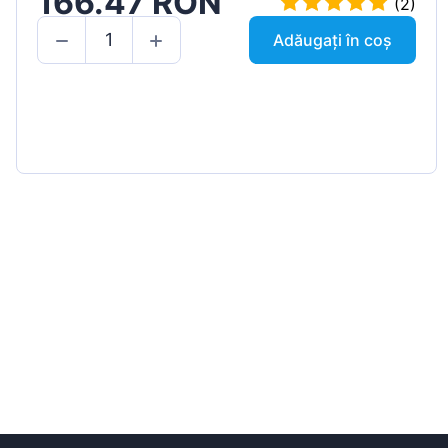
166.47 RON
(2)
Adăugați în coș