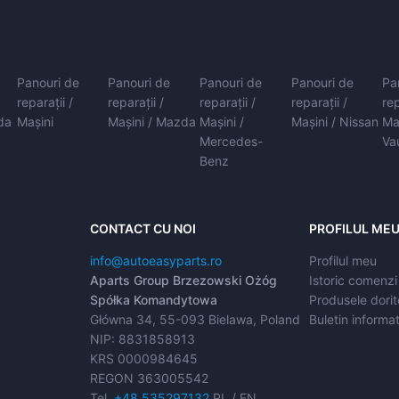
Panouri de
Panouri de
Panouri de
Panouri de
Pa
reparații /
reparații /
reparații /
reparații /
rep
da
Mașini
Mașini / Mazda
Mașini /
Mașini / Nissan
Ma
Mercedes-
Va
Benz
CONTACT CU NOI
PROFILUL ME
info@autoeasyparts.ro
Profilul meu
Aparts Group Brzezowski Ożóg
Istoric comenzi
Spółka Komandytowa
Produsele dorit
Główna 34, 55-093 Bielawa, Poland
Buletin informat
NIP: 8831858913
KRS 0000984645
REGON 363005542
Tel.
+48 535297132
PL / EN