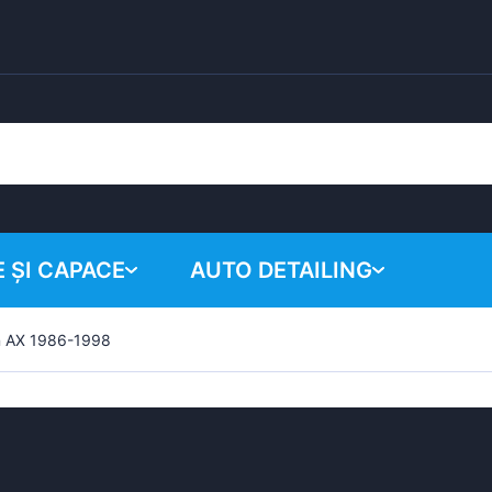
 ȘI CAPACE
AUTO DETAILING
n AX 1986-1998
Coșul tău
Produse chimice
Sistem de lustruire
Accesorii