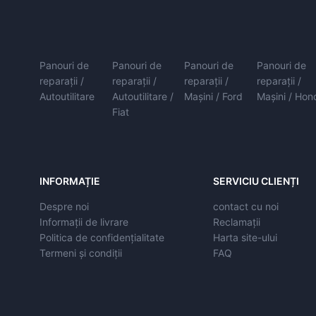
Panouri de
Panouri de
Panouri de
Panouri de
reparații /
reparații /
reparații /
reparații /
Autoutilitare
Autoutilitare /
Mașini / Ford
Mașini / Hon
Fiat
INFORMAȚIE
SERVICIU CLIENȚI
Despre noi
contact cu noi
Informații de livrare
Reclamații
Politica de confidențialitate
Harta site-ului
Termeni și condiții
FAQ