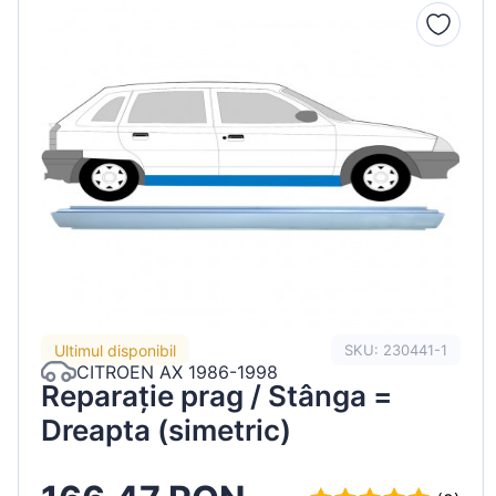
Peugeot
Renault
Seat
Skoda
Suzuki
Tesla
Toyota
Volkswagen
Ultimul disponibil
SKU: 230441-1
CITROEN AX 1986-1998
Reparație prag / Stânga =
Dreapta (simetric)