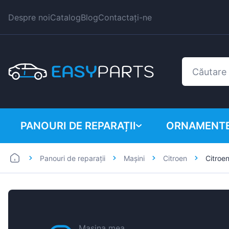
Despre noi
Catalog
Blog
Contactați-ne
PANOURI DE REPARAȚII
ORNAMENTE
Panouri de reparații
Mașini
Citroen
Citroe
Autoutilitare
BMW
Mașini
Citroen
Dacia
Fiat
Mașina mea