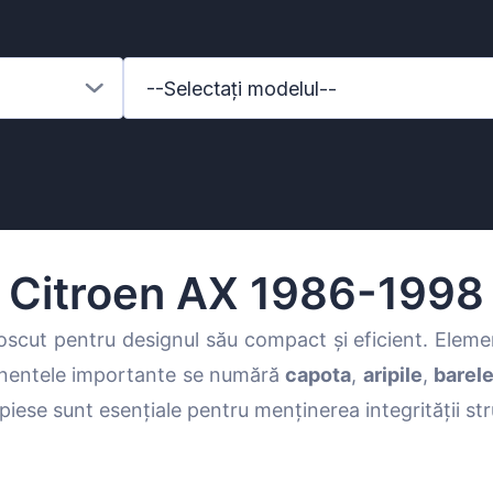
--Selectați modelul--
Citroen AX 1986-1998
scut pentru designul său compact și eficient. Elem
ponentele importante se numără
capota
,
aripile
,
barele
enz
piese sunt esențiale pentru menținerea integrității stru
l