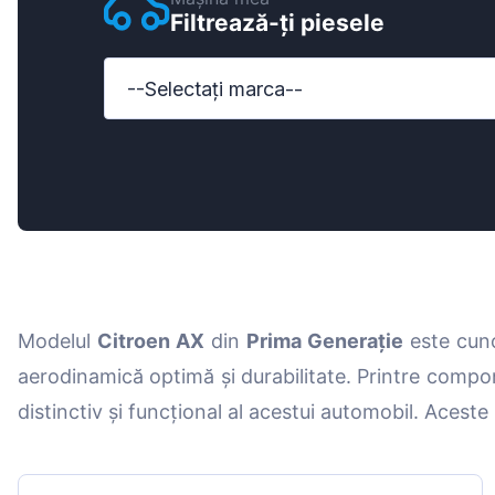
Filtrează-ți piesele
Ford
Honda
--Selectați marca--
Hyundai
Iveco
Jeep
Kia
MAN
Modelul
Citroen AX
din
Prima Generație
este cuno
Mazda
aerodinamică optimă și durabilitate. Printre com
Mercedes-B
distinctiv și funcțional al acestui automobil. Aceste 
Nissan
Opel Vauxhal