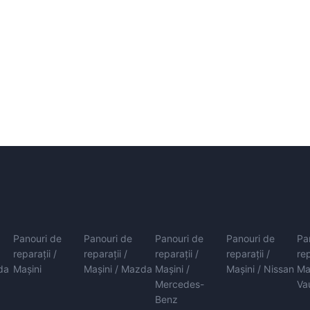
Panouri de
Panouri de
Panouri de
Panouri de
Pa
reparații /
reparații /
reparații /
reparații /
rep
da
Mașini
Mașini / Mazda
Mașini /
Mașini / Nissan
Ma
Mercedes-
Va
Benz