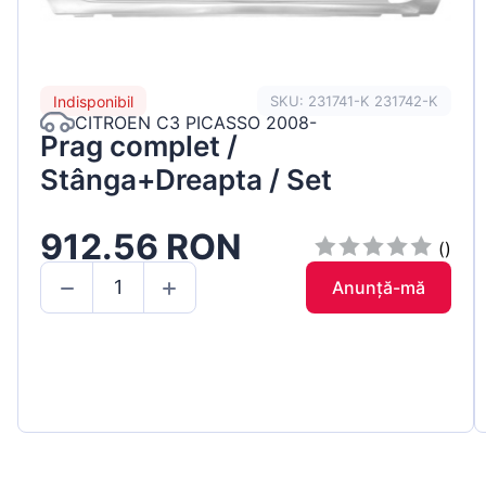
Indisponibil
SKU: 231741-K 231742-K
CITROEN C3 PICASSO 2008-
Prag complet /
Stânga+Dreapta / Set
912.56 RON
()
Anunță-mă