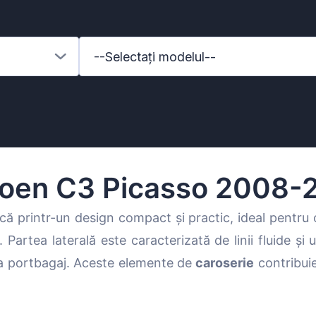
--Selectați modelul--
roen C3 Picasso 2008-
ă printr-un design compact și practic, ideal pentru
. Partea laterală este caracterizată de linii fluide și 
enz
la portbagaj. Aceste elemente de
caroserie
contribuie
l