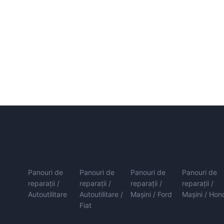
Panouri de
Panouri de
Panouri de
Panouri de
reparații /
reparații /
reparații /
reparații /
Autoutilitare
Autoutilitare /
Mașini / Ford
Mașini / Hon
Fiat