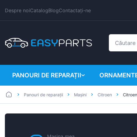
Despre noi
Catalog
Blog
Contactați-ne
PANOURI DE REPARAȚII
ORNAMENTE
Panouri de reparații
Mașini
Citroen
Citroe
Autoutilitare
BMW
Mașini
Citroen
Dacia
Fiat
Mașina mea