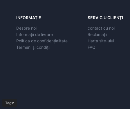
INFORMAȚIE
SERVICIU CLIENȚI
Despre noi
contact cu noi
Informații de livrare
Reclamații
Politica de confidențialitate
Harta site-ului
Termeni și condiții
FAQ
Tags:
© Copyright 2026,
All Rights Reserved by
autoeasyparts.ro