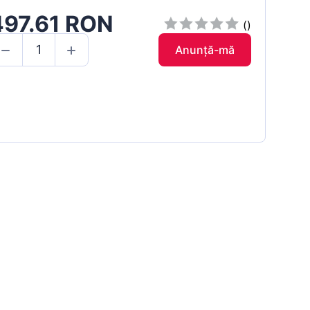
497.61 RON
()
Anunță-mă