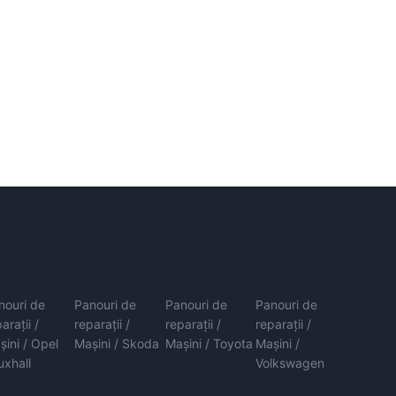
nouri de
Panouri de
Panouri de
Panouri de
arații /
reparații /
reparații /
reparații /
șini / Opel
Mașini / Skoda
Mașini / Toyota
Mașini /
uxhall
Volkswagen