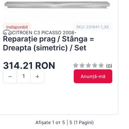
Indisponibil
SKU: 231641-1_X2
CITROEN C3 PICASSO 2008-
Reparație prag / Stânga =
Dreapta (simetric) / Set
314.21 RON
(0)
Anunță-mă
Afișate 1 от 5 | 5 (1 Pagini)