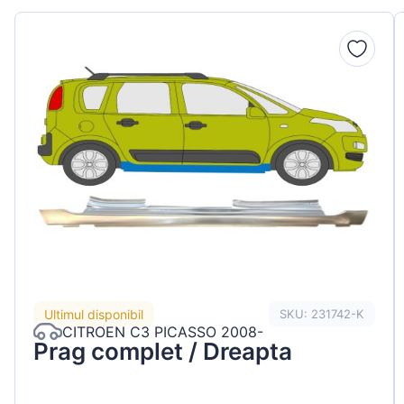
Peugeot
Renault
Seat
Skoda
Suzuki
Tesla
Toyota
Volkswagen
Ultimul disponibil
SKU: 231742-K
CITROEN C3 PICASSO 2008-
Prag complet / Dreapta