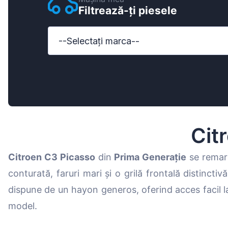
Filtrează-ți piesele
Ford
Honda
--Selectați marca--
Hyundai
Iveco
Jeep
Kia
Cit
MAN
Citroen C3 Picasso
din
Prima Generație
se remarc
Mazda
conturată, faruri mari și o grilă frontală distinctivă
Mercedes-B
dispune de un hayon generos, oferind acces facil 
Nissan
model.
Opel Vauxhal