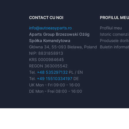
CONTACT CU NOI
PROFILUL ME
info@autoeasyparts.ro
Profilul meu
Aparts Group Brzezowski Ożóg
Istoric comenzi
Spółka Komandytowa
Produsele dorit
Główna 34, 55-093 Bielawa, Poland
Buletin informat
NIP: 8831858913
KRS 0000984645
REGON 363005542
Tel.
+48 535297132
PL / EN
Tel.
+49 15510334197
DE
UK Mon - Fri 09:00 - 16:00
DE Mon - Frei 08:00 - 16:00