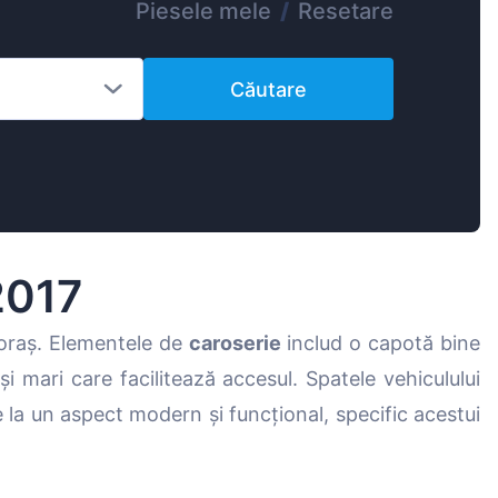
Piesele mele
/
Resetare
Magyar
Lietuvių
Căutare
Hrvatski
Português
Slovenian
Latvian
Slovenčina
2017
 oraș. Elementele de
caroserie
includ o capotă bine
uși mari care facilitează accesul. Spatele vehiculului
 la un aspect modern și funcțional, specific acestui