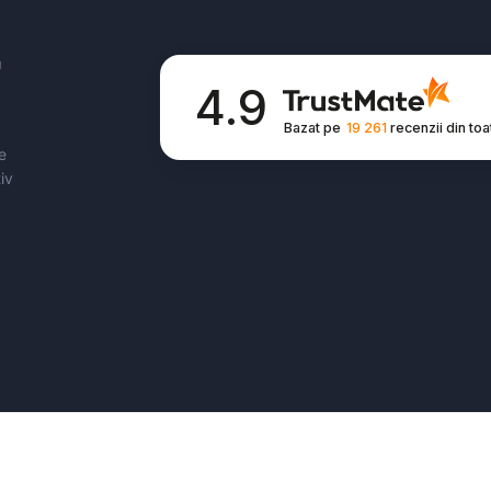
U
4.9
Bazat pe
19 261
recenzii
din toa
e
iv