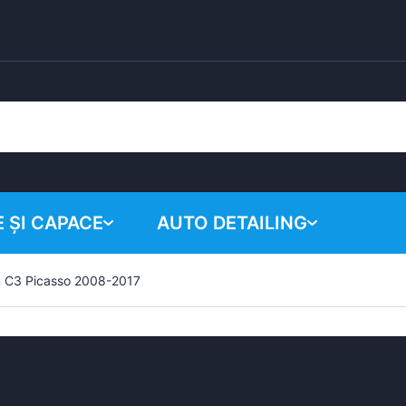
 ȘI CAPACE
AUTO DETAILING
n C3 Picasso 2008-2017
Coșul tău
Produse chimice
Sistem de lustruire
Accesorii