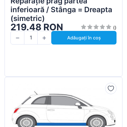
Reparație prag partea
inferioară / Stânga = Dreapta
(simetric)
219.48 RON
()
Adăugați în coș