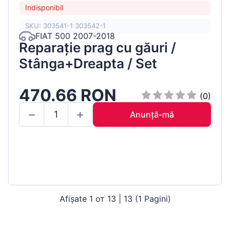
Indisponibil
SKU: 303541-1 303542-1
FIAT 500 2007-2018
Reparație prag cu găuri /
Stânga+Dreapta / Set
470.66 RON
(0)
Anunță-mă
Afișate 1 от 13 | 13 (1 Pagini)