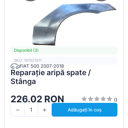
Disponibil (3)
SKU: 101521011
FIAT 500 2007-2018
Reparație aripă spate /
Stânga
226.02 RON
()
Adăugați în coș