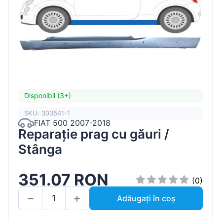
Disponibil (3+)
SKU: 303541-1
FIAT 500 2007-2018
Reparație prag cu găuri /
Stânga
351.07 RON
(0)
Adăugați în coș