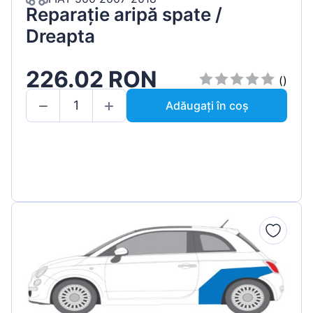
Reparație aripă spate /
Dreapta
226.02 RON
()
Adăugați în coș