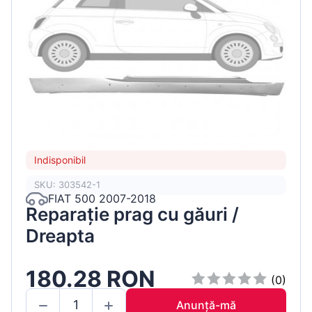
Indisponibil
SKU: 303542-1
FIAT 500 2007-2018
Reparație prag cu găuri /
Dreapta
180.28 RON
(0)
Anunță-mă