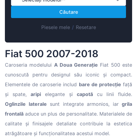
Magyar
Căutare
Lietuvių
Hrvatski
Piesele mele
/
Resetare
Português
Slovenian
Fiat 500 2007-2018
Latvian
Slovenčina
Caroseria modelului
A Doua Generație
Fiat 500 este
cunoscută pentru designul său iconic și compact.
Elementele de caroserie includ
bare de protecție
față
și spate,
aripi
elegante și
capotă
cu linii fluide.
Oglinzile laterale
sunt integrate armonios, iar
grila
frontală
aduce un plus de personalitate. Materialele de
calitate și finisajele detaliate contribuie la estetica
atrăgătoare și funcționalitatea acestui model.