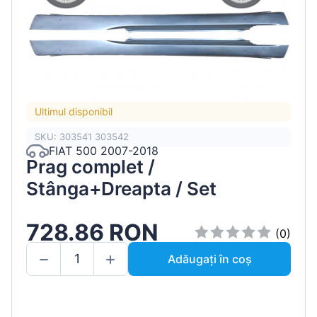
Ultimul disponibil
SKU: 303541 303542
FIAT 500 2007-2018
Prag complet /
Stânga+Dreapta / Set
728.86 RON
(0)
Adăugați în coș