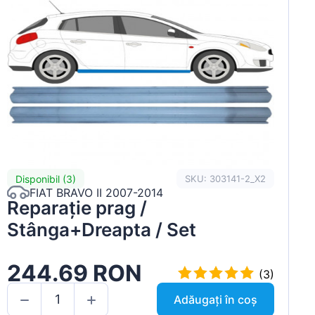
Disponibil (3)
SKU: 303141-2_X2
FIAT BRAVO II 2007-2014
Reparație prag /
Stânga+Dreapta / Set
244.69 RON
(3)
Adăugați în coș