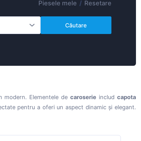
Piesele mele
/
Resetare
Magyar
Lietuvių
Căutare
Hrvatski
Português
Slovenian
Latvian
Slovenčina
4
ign modern. Elementele de
caroserie
includ
capota
ctate pentru a oferi un aspect dinamic și elegant.