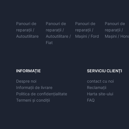
Panouri de
Panouri de
Panouri de
Panouri de
reparații /
reparații /
reparații /
reparații /
Autoutilitare
Autoutilitare /
Mașini / Ford
Mașini / Hon
Fiat
INFORMAȚIE
SERVICIU CLIENȚI
Despre noi
contact cu noi
Informații de livrare
Reclamații
Politica de confidențialitate
Harta site-ului
Termeni și condiții
FAQ