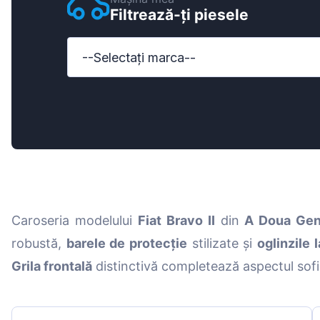
Filtrează-ți piesele
Ford
Honda
--Selectați marca--
Hyundai
Iveco
Jeep
Kia
MAN
Caroseria modelului
Fiat Bravo II
din
A Doua Gen
Mazda
robustă,
barele de protecție
stilizate și
oglinzile 
Mercedes-B
Grila frontală
distinctivă completează aspectul sofis
Nissan
Opel Vauxhal