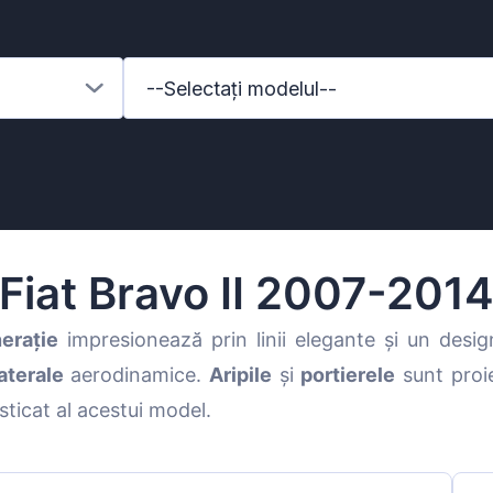
--Selectați modelul--
Fiat Bravo II 2007-201
erație
impresionează prin linii elegante și un des
laterale
aerodinamice.
Aripile
și
portierele
sunt proie
enz
ticat al acestui model.
l