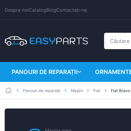
Despre noi
Catalog
Blog
Contactați-ne
PANOURI DE REPARAȚII
ORNAMENTE
Panouri de reparații
Mașini
Fiat
Fiat Bravo
Autoutilitare
BMW
Mașini
Citroen
Dacia
Fiat
Mașina mea