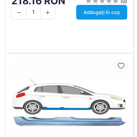
218.16 RON
(0)
Adăugați în coș