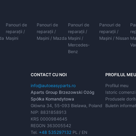
Panouri de
Panouri de
Panouri de
Panouri de
Pa
reparații /
reparații /
reparații /
reparații /
rep
da
Mașini
Mașini / Mazda
Mașini /
Mașini / Nissan
Ma
Mercedes-
Va
Benz
CONTACT CU NOI
PROFILUL ME
info@autoeasyparts.ro
Profilul meu
Aparts Group Brzezowski Ożóg
Istoric comenzi
Spółka Komandytowa
Produsele dorit
Główna 34, 55-093 Bielawa, Poland
Buletin informat
NIP: 8831858913
KRS 0000984645
REGON 363005542
Tel.
+48 535297132
PL / EN