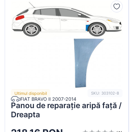
Peugeot
Renault
Seat
Skoda
Suzuki
Tesla
Toyota
Volkswagen
Ultimul disponibil
SKU: 303102-8
FIAT BRAVO II 2007-2014
Panou de reparație aripă față /
Dreapta