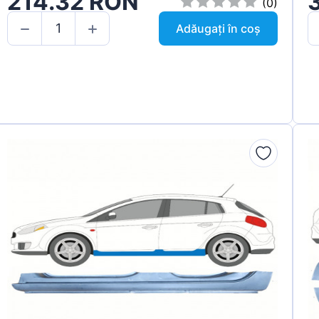
214.32 RON
(0)
Adăugați în coș