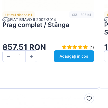
Ultimul disponibil
SKU: 303141
FIAT BRAVO II 2007-2014
Prag complet / Stânga
P
S
857.51 RON
(1)
Adăugați în coș