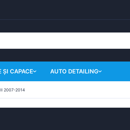
 ȘI CAPACE
AUTO DETAILING
 II 2007-2014
Coșul tău
Produse chimice
Sistem de lustruire
Accesorii