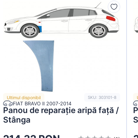
Ultimul disponibil
SKU: 303101-8
FIAT BRAVO II 2007-2014
Panou de reparație aripă față /
P
Stânga
S