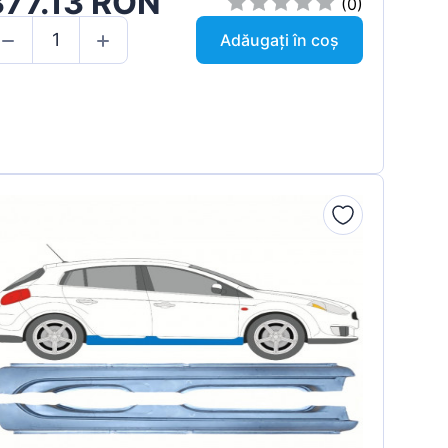
377.13 RON
(0)
Adăugați în coș