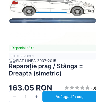
Disponibil (3+)
SKU: 302503-1
FIAT LINEA 2007-2015
Reparație prag / Stânga =
Dreapta (simetric)
163.05 RON
(0)
Adăugați în coș