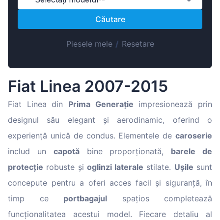
Magyar
Căutare
Lietuvių
Hrvatski
Piesele mele
/
Resetare
Português
Slovenian
Fiat Linea 2007-2015
Latvian
Slovenčina
Fiat Linea din
Prima Generație
impresionează prin
designul său elegant și aerodinamic, oferind o
experiență unică de condus. Elementele de
caroserie
includ un
capotă
bine proporționată,
barele de
protecție
robuste și
oglinzi laterale
stilate.
Ușile
sunt
concepute pentru a oferi acces facil și siguranță, în
timp ce
portbagajul
spațios completează
funcționalitatea acestui model. Fiecare detaliu al