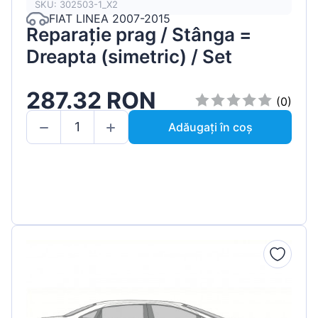
SKU: 302503-1_X2
FIAT LINEA 2007-2015
Reparație prag / Stânga =
Dreapta (simetric) / Set
287.32 RON
(0)
Adăugați în coș