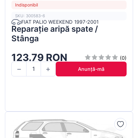
Indisponibil
SKU: 300583-6
FIAT PALIO WEEKEND 1997-2001
Reparație aripă spate /
Stânga
123.79 RON
(0)
Anunță-mă