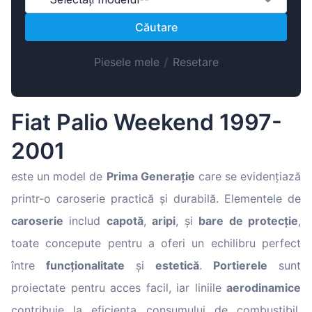
Magyar
Căutare
Lietuvių
Hrvatski
Piesele mele
/
Resetare
Português
Slovenian
Fiat Palio Weekend 1997-
Latvian
2001
Slovenčina
este un model de
Prima Generație
care se evidențiază
printr-o caroserie practică și durabilă. Elementele de
caroserie
includ
capotă
,
aripi
, și
bare de protecție
,
toate concepute pentru a oferi un echilibru perfect
între
funcționalitate
și
estetică
.
Portierele
sunt
proiectate pentru acces facil, iar liniile
aerodinamice
contribuie la eficiența consumului de combustibil.