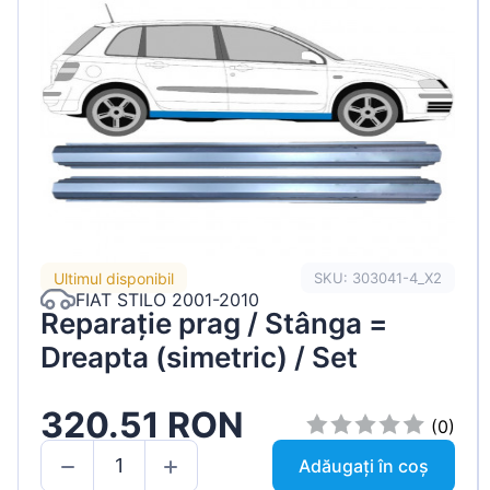
Ultimul disponibil
SKU: 303041-4_X2
FIAT STILO 2001-2010
Reparație prag / Stânga =
Dreapta (simetric) / Set
320.51 RON
(0)
Adăugați în coș