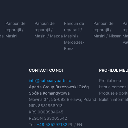
Panouri de
Panouri de
Panouri de
Panouri de
Pa
reparații /
reparații /
reparații /
reparații /
rep
da
Mașini
Mașini / Mazda
Mașini /
Mașini / Nissan
Ma
Mercedes-
Va
Benz
CONTACT CU NOI
PROFILUL ME
info@autoeasyparts.ro
Profilul meu
Aparts Group Brzezowski Ożóg
Istoric comenzi
Spółka Komandytowa
Produsele dorit
Główna 34, 55-093 Bielawa, Poland
Buletin informat
NIP: 8831858913
KRS 0000984645
REGON 363005542
Tel.
+48 535297132
PL / EN