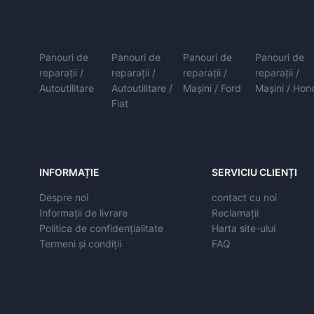
Panouri de
Panouri de
Panouri de
Panouri de
reparații /
reparații /
reparații /
reparații /
Autoutilitare
Autoutilitare /
Mașini / Ford
Mașini / Hon
Fiat
INFORMAȚIE
SERVICIU CLIENȚI
Despre noi
contact cu noi
Informații de livrare
Reclamații
Politica de confidențialitate
Harta site-ului
Termeni și condiții
FAQ