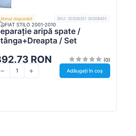
Ultimul disponibil
SKU: 30308351 30308451
FIAT STILO 2001-2010
eparație aripă spate /
tânga+Dreapta / Set
392.73 RON
(0)
Adăugați în coș