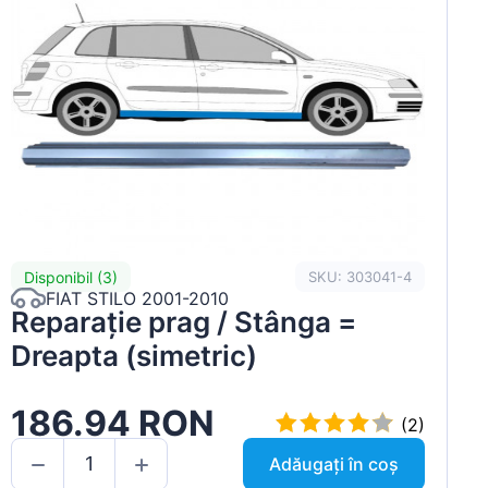
Disponibil (3)
SKU: 303041-4
FIAT STILO 2001-2010
Reparație prag / Stânga =
Dreapta (simetric)
186.94 RON
(2)
Adăugați în coș