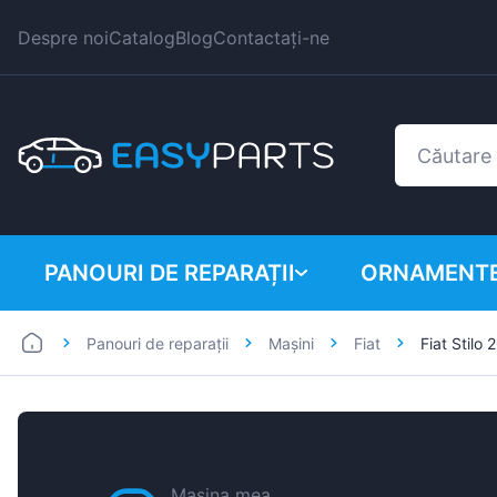
Despre noi
Catalog
Blog
Contactați-ne
PANOURI DE REPARAȚII
ORNAMENTE
Panouri de reparații
Mașini
Fiat
Fiat Stilo
Autoutilitare
BMW
Mașini
Citroen
Dacia
Fiat
Mașina mea