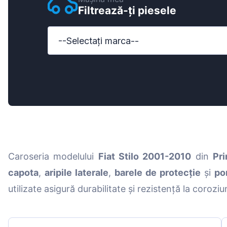
Filtrează-ți piesele
Ford
Honda
--Selectați marca--
Hyundai
Iveco
Jeep
Kia
MAN
Caroseria modelului
Fiat Stilo 2001-2010
din
Pr
Mazda
capota
,
aripile laterale
,
barele de protecție
și
po
Mercedes-B
utilizate asigură durabilitate și rezistență la coroziu
Nissan
Opel Vauxhal