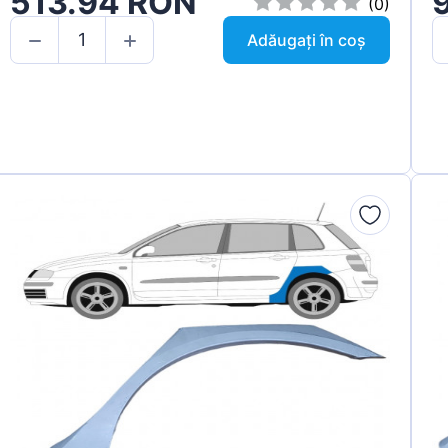
513.94 RON
(0)
Adăugați în coș