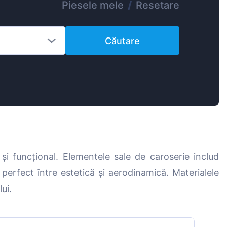
Piesele mele
/
Resetare
Magyar
Lietuvių
Căutare
Hrvatski
Português
Slovenian
Latvian
Slovenčina
i funcțional. Elementele sale de caroserie includ
 perfect între estetică și aerodinamică. Materialele
ui.