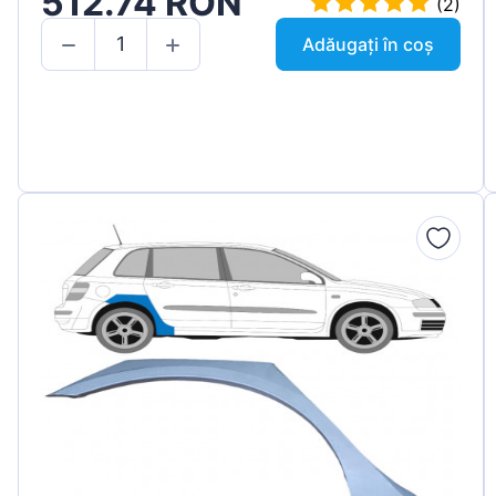
512.74 RON
(2)
Adăugați în coș