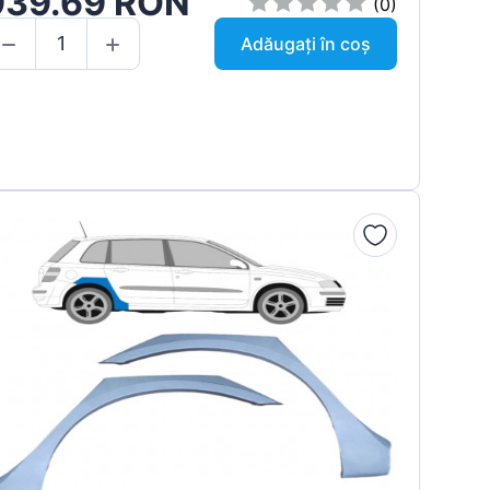
939.69 RON
(0)
Adăugați în coș