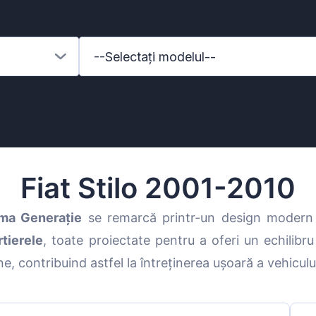
--Selectați modelul--
Fiat Stilo 2001-2010
ima Generație
se remarcă printr-un design modern ș
rtierele
, toate proiectate pentru a oferi un echilibru
enz
ne, contribuind astfel la întreținerea ușoară a vehiculul
l