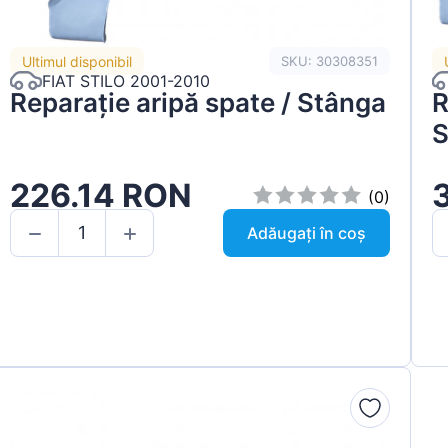
Ultimul disponibil
SKU: 30308351
FIAT STILO 2001-2010
Reparație aripă spate / Stânga
R
S
226.14 RON
(0)
Adăugați în coș