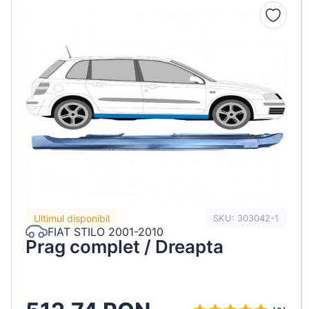
Peugeot
Renault
Seat
Skoda
Suzuki
Tesla
Toyota
Volkswagen
Ultimul disponibil
SKU: 303042-1
FIAT STILO 2001-2010
Prag complet / Dreapta