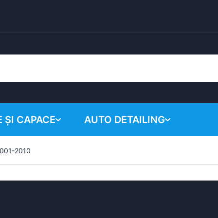
 ȘI CAPACE
AUTO DETAILING
 2001-2010
Coșul tău
Produse chimice
Sistem de lustruire
Accesorii