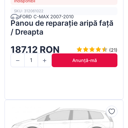
Indisponibil
SKU: 312061022
FORD C-MAX 2007-2010
Panou de reparație aripă față
/ Dreapta
187.12 RON
(21)
Anunță-mă