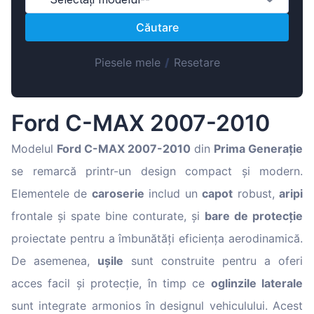
Magyar
Căutare
Lietuvių
Hrvatski
Piesele mele
/
Resetare
Português
Slovenian
Ford C-MAX 2007-2010
Latvian
Slovenčina
Modelul
Ford C-MAX 2007-2010
din
Prima Generație
se remarcă printr-un design compact și modern.
Elementele de
caroserie
includ un
capot
robust,
aripi
frontale și spate bine conturate, și
bare de protecție
proiectate pentru a îmbunătăți eficiența aerodinamică.
De asemenea,
ușile
sunt construite pentru a oferi
acces facil și protecție, în timp ce
oglinzile laterale
sunt integrate armonios în designul vehiculului. Acest