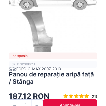
Indisponibil
SKU: 312061011
FORD C-MAX 2007-2010
Panou de reparație aripă față
/ Stânga
187.12 RON
(21)
Anunță-mă