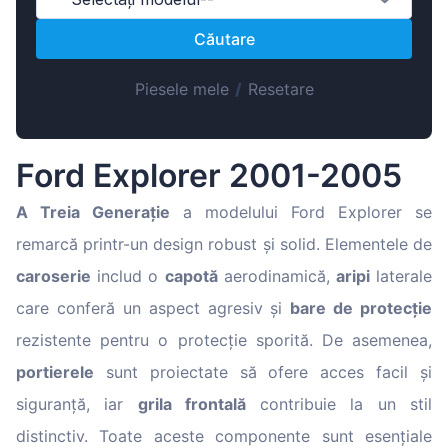
Magyar
Căutare
Lietuvių
Hrvatski
Piesele mele
/
Resetare
Português
Slovenian
Ford Explorer 2001-2005
Latvian
Slovenčina
A Treia Generație
a modelului Ford Explorer se
remarcă printr-un design robust și solid. Elementele de
caroserie
includ o
capotă
aerodinamică,
aripi
laterale
care conferă un aspect agresiv și
bare de protecție
rezistente pentru o protecție sporită. De asemenea,
portierele
sunt proiectate să ofere acces facil și
siguranță, iar
grila frontală
contribuie la un stil
distinctiv. Toate aceste componente sunt esențiale