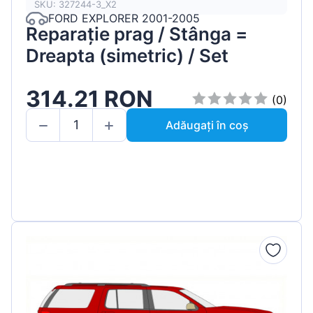
SKU: 327244-3_X2
FORD EXPLORER 2001-2005
Reparație prag / Stânga =
Dreapta (simetric) / Set
314.21 RON
(0)
Adăugați în coș