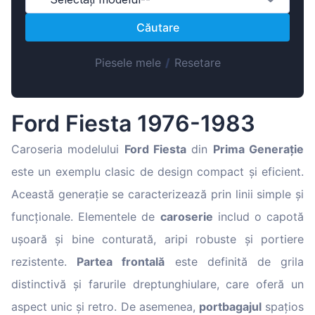
Magyar
Căutare
Lietuvių
Hrvatski
Piesele mele
/
Resetare
Português
Slovenian
Ford Fiesta 1976-1983
Latvian
Slovenčina
Caroseria modelului
Ford Fiesta
din
Prima Generație
este un exemplu clasic de design compact și eficient.
Această generație se caracterizează prin linii simple și
funcționale. Elementele de
caroserie
includ o capotă
ușoară și bine conturată, aripi robuste și portiere
rezistente.
Partea frontală
este definită de grila
distinctivă și farurile dreptunghiulare, care oferă un
aspect unic și retro. De asemenea,
portbagajul
spațios