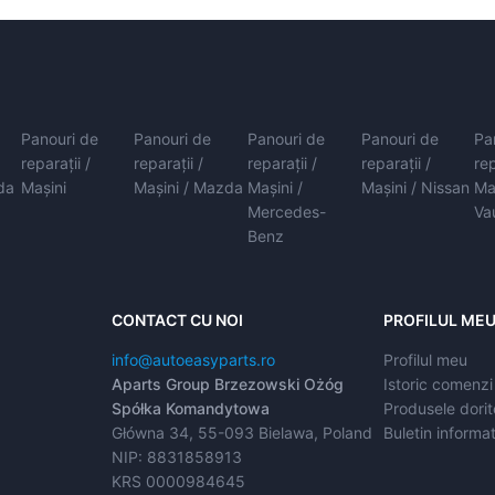
Panouri de
Panouri de
Panouri de
Panouri de
Pa
reparații /
reparații /
reparații /
reparații /
rep
da
Mașini
Mașini / Mazda
Mașini /
Mașini / Nissan
Ma
Mercedes-
Va
Benz
CONTACT CU NOI
PROFILUL ME
info@autoeasyparts.ro
Profilul meu
Aparts Group Brzezowski Ożóg
Istoric comenzi
Spółka Komandytowa
Produsele dorit
Główna 34, 55-093 Bielawa, Poland
Buletin informat
NIP: 8831858913
KRS 0000984645