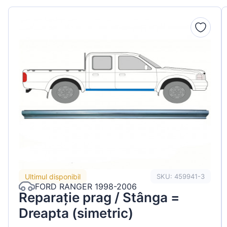
Peugeot
Renault
Seat
Skoda
Suzuki
Tesla
Toyota
Volkswagen
Ultimul disponibil
SKU: 459941-3
FORD RANGER 1998-2006
Reparație prag / Stânga =
Dreapta (simetric)