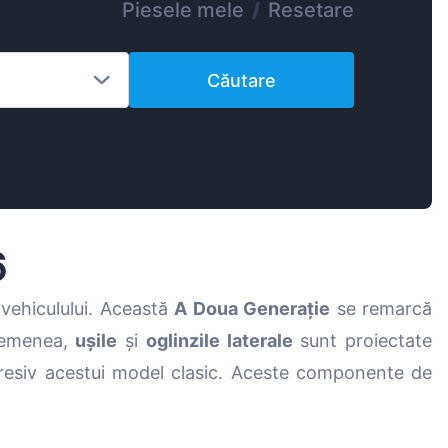
Piesele mele
/
Resetare
Magyar
Lietuvių
Căutare
Hrvatski
Português
Slovenian
Latvian
Slovenčina
6
vehiculului. Această
A Doua Generație
se remarcă
asemenea,
ușile
și
oglinzile laterale
sunt proiectate
resiv acestui model clasic. Aceste componente de