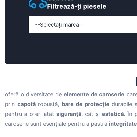
Filtrează-ți piesele
Ford
Honda
--Selectați marca--
Hyundai
Iveco
Jeep
Kia
MAN
oferă o diversitate de
elemente de caroserie
care
Mazda
prin
capotă
robustă,
bare de protecție
durabile 
Mercedes-B
pentru a oferi atât
siguranță
, cât și
estetică
. În 
Nissan
caroserie sunt esențiale pentru a păstra
integritat
Opel Vauxhal