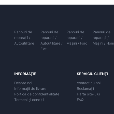
Panouri de
Panouri de
Panouri de
Panouri de
reparații /
reparații /
reparații /
reparații /
Autoutilitare
Autoutilitare /
Mașini / Ford
Mașini / Hon
Fiat
INFORMAȚIE
SERVICIU CLIENȚI
Despre noi
contact cu noi
Informații de livrare
Reclamații
Politica de confidențialitate
Harta site-ului
Termeni și condiții
FAQ