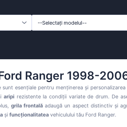
--Selectați modelul--
Ford Ranger 1998-200
 sunt esențiale pentru menținerea și personalizarea 
și
aripi
rezistente la condiții variate de drum. De 
enz
plus,
grila frontală
adaugă un aspect distinctiv și ag
ea
și
funcționalitatea
vehiculului tău Ford Ranger.
l