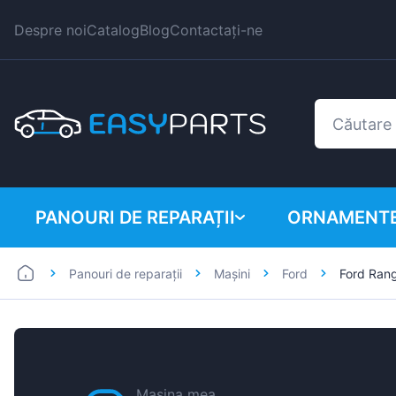
Despre noi
Catalog
Blog
Contactați-ne
PANOURI DE REPARAȚII
ORNAMENTE
Panouri de reparații
Mașini
Ford
Ford Ran
Autoutilitare
BMW
Mașini
Citroen
Dacia
Fiat
Mașina mea