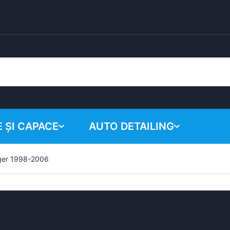
 ȘI CAPACE
AUTO DETAILING
ger 1998-2006
Coșul tău
Produse chimice
Sistem de lustruire
Accesorii