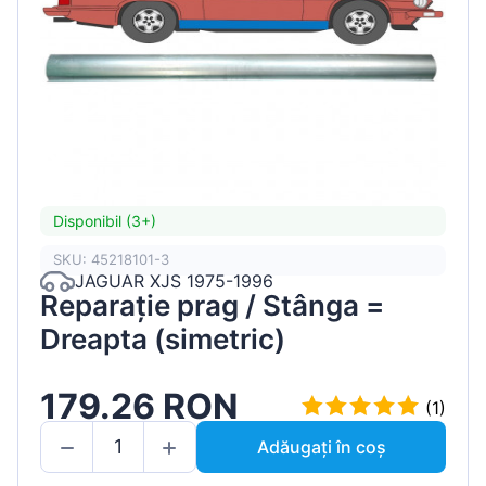
Disponibil (3+)
SKU: 45218101-3
JAGUAR XJS 1975-1996
Reparație prag / Stânga =
Dreapta (simetric)
179.26 RON
(1)
Adăugați în coș