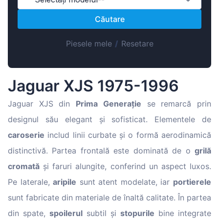
Magyar
Căutare
Lietuvių
Hrvatski
Piesele mele
/
Resetare
Português
Slovenian
Jaguar XJS 1975-1996
Latvian
Slovenčina
Jaguar XJS din
Prima Generație
se remarcă prin
designul său elegant și sofisticat. Elementele de
caroserie
includ linii curbate și o formă aerodinamică
distinctivă. Partea frontală este dominată de o
grilă
cromată
și faruri alungite, conferind un aspect luxos.
Pe laterale,
aripile
sunt atent modelate, iar
portierele
sunt fabricate din materiale de înaltă calitate. În partea
din spate,
spoilerul
subtil și
stopurile
bine integrate