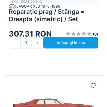
SKU: 45218101-3_X2
JAGUAR XJS 1975-1996
Reparație prag / Stânga =
Dreapta (simetric) / Set
307.31 RON
(0)
Adăugați în coș