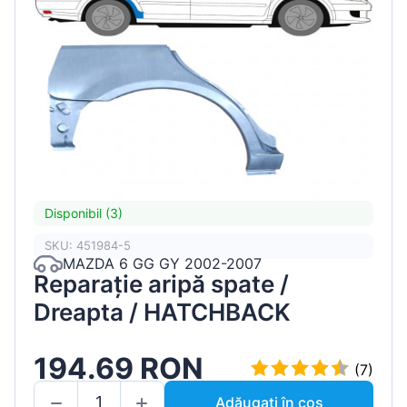
Disponibil (3)
SKU: 451984-5
MAZDA 6 GG GY 2002-2007
Reparație aripă spate /
Dreapta / HATCHBACK
194.69 RON
(7)
Adăugați în coș