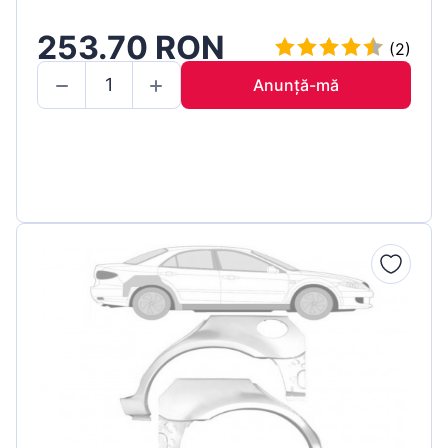
253.70 RON
(2)
Anunță-mă