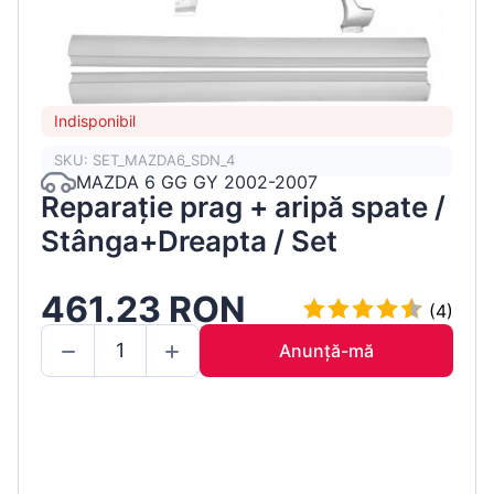
Indisponibil
SKU: SET_MAZDA6_SDN_4
MAZDA 6 GG GY 2002-2007
Reparație prag + aripă spate /
Stânga+Dreapta / Set
461.23 RON
(4)
Anunță-mă