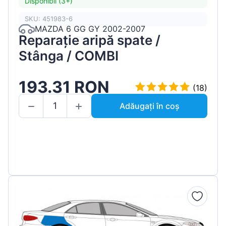
Disponibil (3+)
SKU: 451983-6
MAZDA 6 GG GY 2002-2007
Reparație aripă spate /
Stânga / COMBI
193.31 RON
(18)
Adăugați în coș