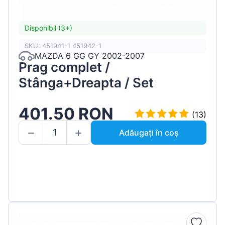
Disponibil (3+)
SKU: 451941-1 451942-1
MAZDA 6 GG GY 2002-2007
Prag complet /
Stânga+Dreapta / Set
401.50 RON
(13)
Adăugați în coș