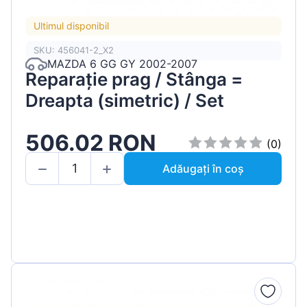
Ultimul disponibil
SKU: 456041-2_X2
MAZDA 6 GG GY 2002-2007
Reparație prag / Stânga =
Dreapta (simetric) / Set
506.02 RON
(0)
Adăugați în coș