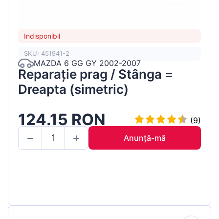
Indisponibil
SKU: 451941-2
MAZDA 6 GG GY 2002-2007
Reparație prag / Stânga =
Dreapta (simetric)
124.15 RON
(9)
Anunță-mă