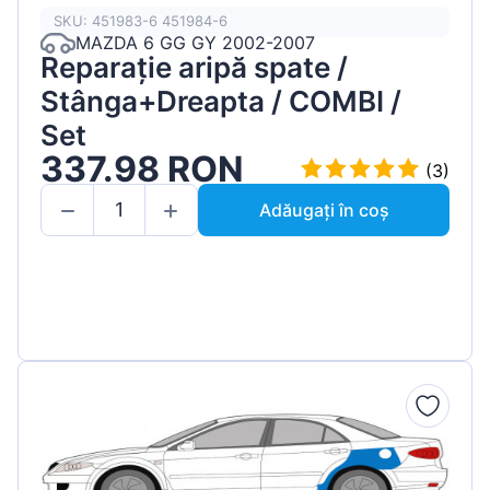
SKU: 451983-6 451984-6
MAZDA 6 GG GY 2002-2007
Reparație aripă spate /
Stânga+Dreapta / COMBI /
Set
337.98 RON
(3)
Adăugați în coș