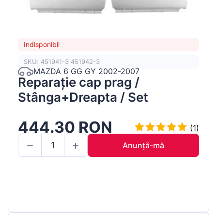
Indisponibil
SKU: 451941-3 451942-3
MAZDA 6 GG GY 2002-2007
Reparație cap prag /
Stânga+Dreapta / Set
444.30 RON
(1)
Anunță-mă