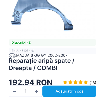
Disponibil (2)
SKU: 451984-6
MAZDA 6 GG GY 2002-2007
Reparație aripă spate /
Dreapta / COMBI
192.94 RON
(18)
Adăugați în coș