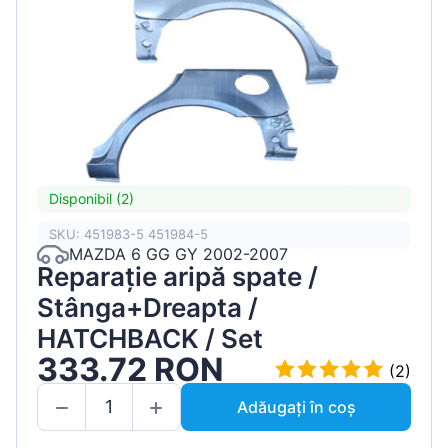
Disponibil (2)
SKU: 451983-5 451984-5
MAZDA 6 GG GY 2002-2007
Reparație aripă spate /
Stânga+Dreapta /
HATCHBACK / Set
333.72 RON
(2)
Adăugați în coș