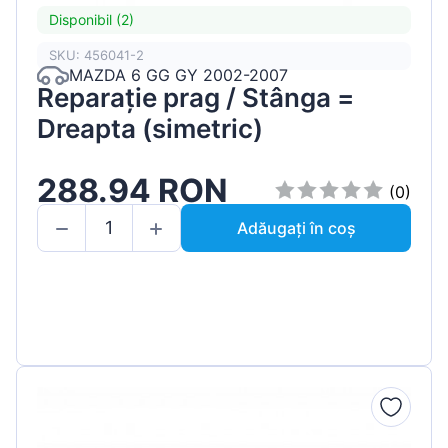
Disponibil (2)
SKU: 456041-2
MAZDA 6 GG GY 2002-2007
Reparație prag / Stânga =
Dreapta (simetric)
288.94 RON
(0)
Adăugați în coș