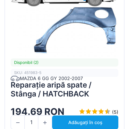
Disponibil (2)
SKU: 451983-5
MAZDA 6 GG GY 2002-2007
Reparație aripă spate /
Stânga / HATCHBACK
194.69 RON
(5)
Adăugați în coș