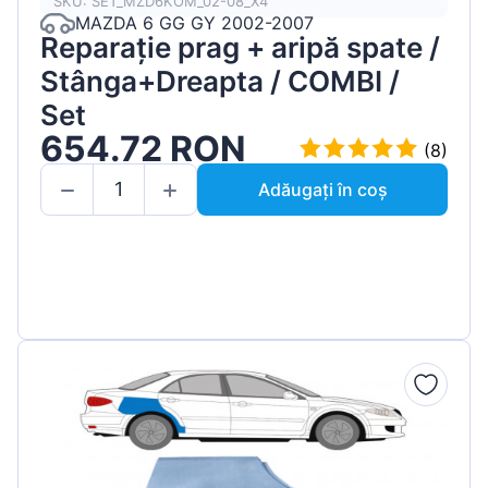
SKU: SET_MZD6KOM_02-08_X4
MAZDA 6 GG GY 2002-2007
Reparație prag + aripă spate /
Stânga+Dreapta / COMBI /
Set
654.72 RON
(8)
Adăugați în coș