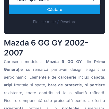
Magyar
Căutare
Lietuvių
Hrvatski
Piesele mele
/
Resetare
Português
Slovenian
Mazda 6 GG GY 2002-
Latvian
2007
Slovenčina
Caroseria modelului
Mazda 6 GG GY
din
Prima
Generație
se remarcă printr-un design elegant și
aerodinamic. Elementele de
caroserie
includ
capotă
,
aripi
frontale și spate,
bare de protecție
, și
portiere
rezistente, toate contribuind la o siluetă rafinată.
Fiecare componentă este proiectată pentru a oferi o
rezistență
optimă și o
protecție
superioară,