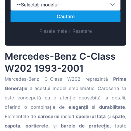
Magyar
--Selectați modelul--
Lietuvių
Căutare
Hrvatski
Piesele mele
/
Resetare
Português
Slovenian
Latvian
Mercedes-Benz C-Class
Slovenčina
W202 1993-2001
Mercedes-Benz C-Class W202 reprezintă
Prima
Generație
a acestui model emblematic. Caroseria sa
este concepută cu o atenție deosebită la detalii,
oferind o combinație de
eleganță
și
durabilitate
.
Elementele de
caroserie
includ
spoilerul față
și
spate
,
capota
,
portierele
, și
barele de protecție
, toate