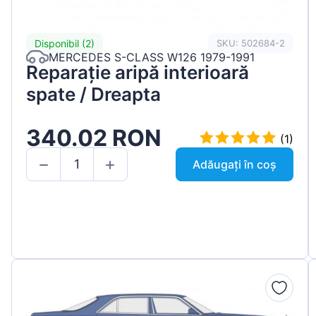
Disponibil (2)
SKU: 502684-2
MERCEDES S-CLASS W126 1979-1991
Reparație aripă interioară
spate / Dreapta
340.02 RON
(1)
Adăugați în coș