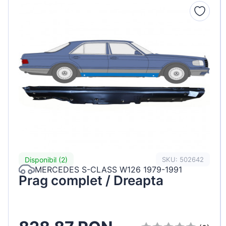
Peugeot
Renault
Seat
Skoda
Suzuki
Tesla
Toyota
Volkswagen
Disponibil (2)
SKU: 502642
MERCEDES S-CLASS W126 1979-1991
Prag complet / Dreapta