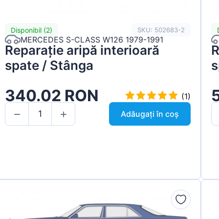
Disponibil (2)
SKU: 502683-2
MERCEDES S-CLASS W126 1979-1991
Reparație aripă interioară
R
spate / Stânga
s
340.02 RON
(1)
Adăugați în coș