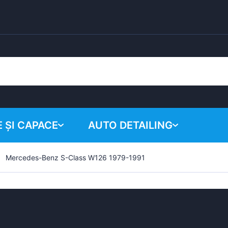
 ȘI CAPACE
AUTO DETAILING
Mercedes-Benz S-Class W126 1979-1991
Coșul tău
Produse chimice
Sistem de lustruire
Accesorii