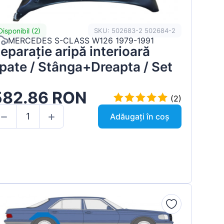
Disponibil (2)
SKU: 502683-2 502684-2
MERCEDES S-CLASS W126 1979-1991
eparație aripă interioară
pate / Stânga+Dreapta / Set
582.86 RON
(2)
Adăugați în coș