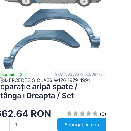
Disponibil (2)
SKU: 502683-5 502684-5
MERCEDES S-CLASS W126 1979-1991
eparație aripă spate /
tânga+Dreapta / Set
662.64 RON
(0)
Adăugați în coș