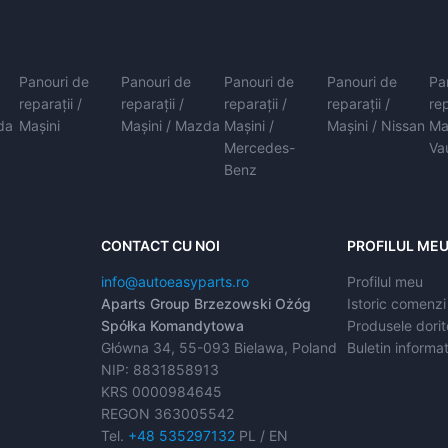
Panouri de
Panouri de
Panouri de
Panouri de
Pa
reparații /
reparații /
reparații /
reparații /
rep
da
Mașini
Mașini / Mazda
Mașini /
Mașini / Nissan
Ma
Mercedes-
Va
Benz
CONTACT CU NOI
PROFILUL ME
info@autoeasyparts.ro
Profilul meu
Aparts Group Brzezowski Ożóg
Istoric comenzi
Spółka Komandytowa
Produsele dorit
Główna 34, 55-093 Bielawa, Poland
Buletin informat
NIP: 8831858913
KRS 0000984645
REGON 363005542
Tel.
+48 535297132
PL / EN