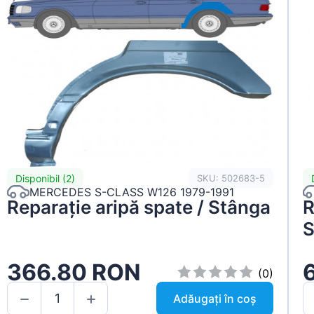
Disponibil (2)
SKU: 502683-5
MERCEDES S-CLASS W126 1979-1991
Reparație aripă spate / Stânga
R
S
366.80 RON
(0)
Adăugați în coș