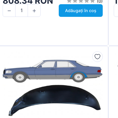
808.34 RON
(0)
Adăugați în coș