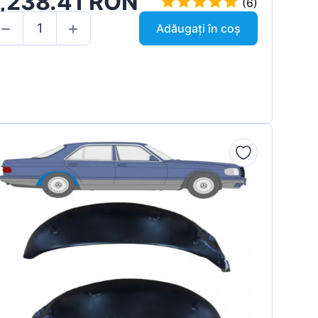
1,238.41 RON
(6)
Adăugați în coș