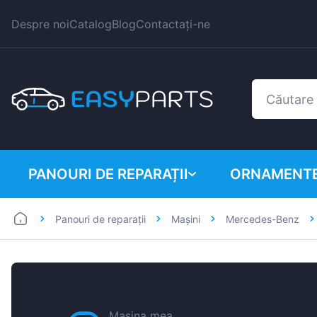
Despre noi
Catalog
Blog
Contactați-ne
PANOURI DE REPARAȚII
ORNAMENTE
Panouri de reparații
Mașini
Mercedes-Benz
Autoutilitare
BMW
Mașini
Citroen
Dacia
Fiat
Mașina mea