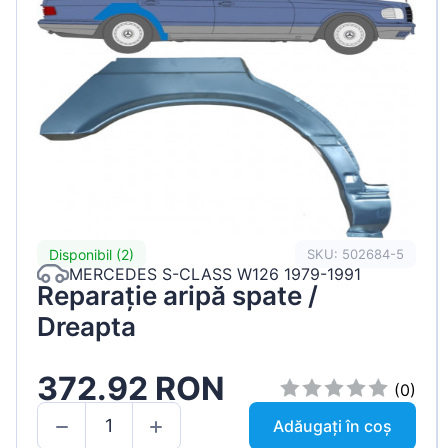
Disponibil (2)
SKU: 502684-5
MERCEDES S-CLASS W126 1979-1991
Reparație aripă spate /
Dreapta
372.92 RON
(0)
Adăugați în coș