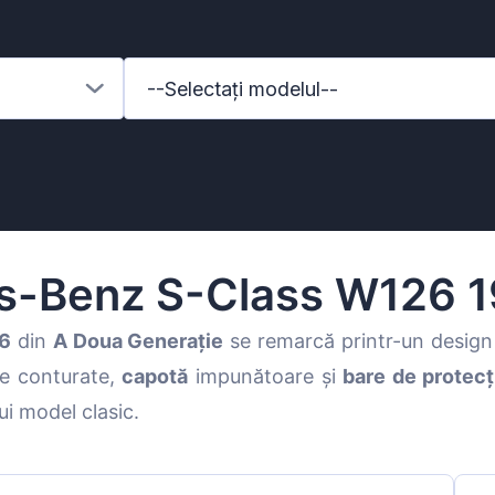
--Selectați modelul--
s-Benz S-Class W126 1
6
din
A Doua Generație
se remarcă printr-un design 
e conturate,
capotă
impunătoare și
bare de protecț
enz
ui model clasic.
l