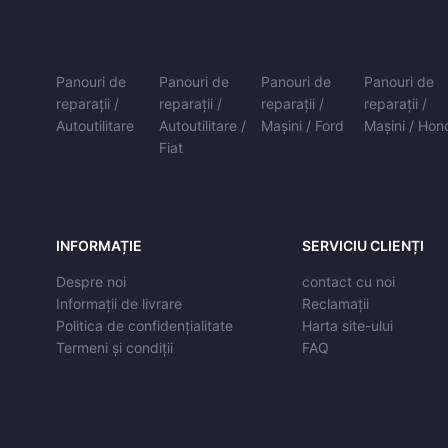
Panouri de
Panouri de
Panouri de
Panouri de
reparații /
reparații /
reparații /
reparații /
Autoutilitare
Autoutilitare /
Mașini / Ford
Mașini / Hon
Fiat
INFORMAȚIE
SERVICIU CLIENȚI
Despre noi
contact cu noi
Informații de livrare
Reclamații
Politica de confidențialitate
Harta site-ului
Termeni și condiții
FAQ