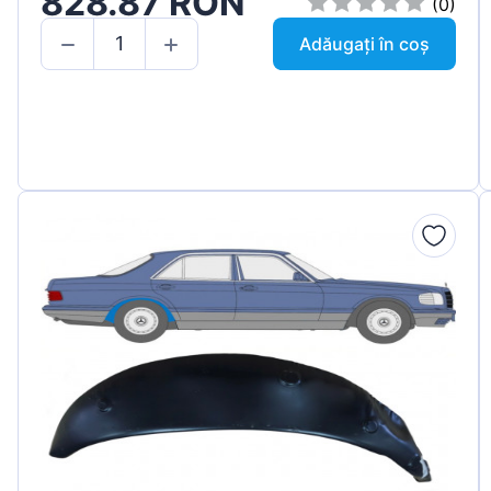
828.87 RON
(0)
Adăugați în coș