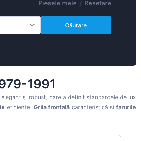
Piesele mele
/
Resetare
Magyar
Lietuvių
Căutare
Hrvatski
Português
Slovenian
Latvian
Slovenčina
979-1991
elegant și robust, care a definit standardele de lux
ie
eficiente.
Grila frontală
caracteristică și
farurile