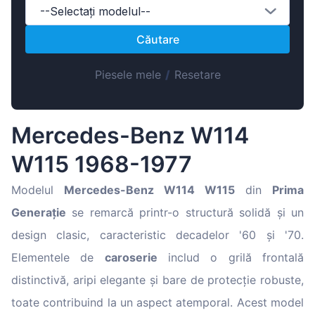
Magyar
--Selectați modelul--
Lietuvių
Căutare
Hrvatski
Piesele mele
/
Resetare
Português
Slovenian
Latvian
Mercedes-Benz W114
Slovenčina
W115 1968-1977
Modelul
Mercedes-Benz W114 W115
din
Prima
Generație
se remarcă printr-o structură solidă și un
design clasic, caracteristic decadelor '60 și '70.
Elementele de
caroserie
includ o grilă frontală
distinctivă, aripi elegante și bare de protecție robuste,
toate contribuind la un aspect atemporal. Acest model