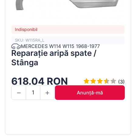
Indisponibil
SKU: W115RA_L
MERCEDES W114 W115 1968-1977
Reparație aripă spate /
Stânga
618.04 RON
(3)
Anunță-mă