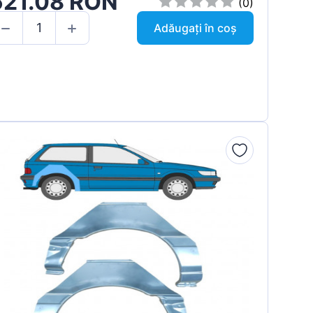
521.08 RON
(0)
Adăugați în coș