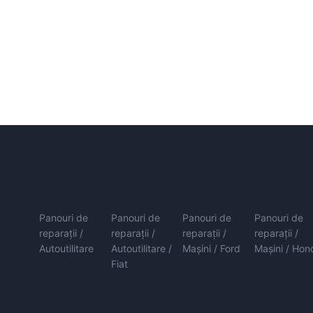
Panouri de
Panouri de
Panouri de
Panouri de
reparații /
reparații /
reparații /
reparații /
Autoutilitare
Autoutilitare /
Mașini / Ford
Mașini / Hon
Fiat