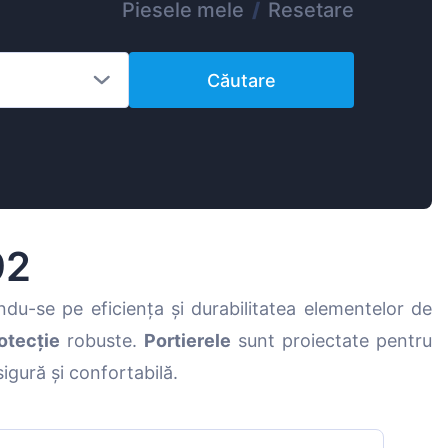
Piesele mele
/
Resetare
Magyar
Lietuvių
Căutare
Hrvatski
Português
Slovenian
Latvian
Slovenčina
92
u-se pe eficiența și durabilitatea elementelor de
otecție
robuste.
Portierele
sunt proiectate pentru
igură și confortabilă.