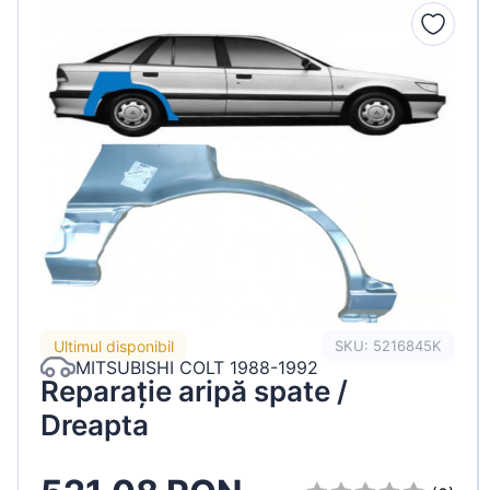
Peugeot
Renault
Seat
Skoda
Suzuki
Tesla
Toyota
Volkswagen
Ultimul disponibil
SKU: 5216845K
MITSUBISHI COLT 1988-1992
Reparație aripă spate /
Dreapta