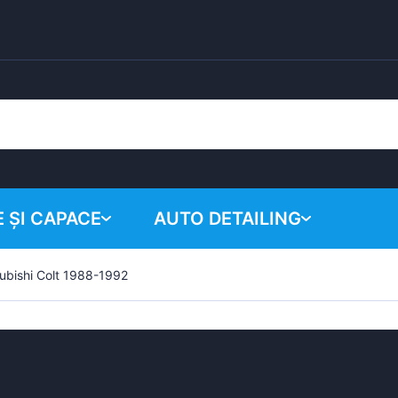
 ȘI CAPACE
AUTO DETAILING
ubishi Colt 1988-1992
Coșul tău
Produse chimice
Sistem de lustruire
Accesorii