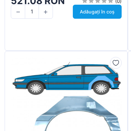
521.08 RON
(0)
Adăugați în coș