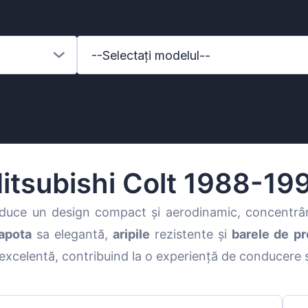
--Selectați modelul--
itsubishi Colt 1988-19
duce un design compact și aerodinamic, concentrând
apota
sa elegantă,
aripile
rezistente și
barele de pr
enz
e excelentă, contribuind la o experiență de conducere s
l