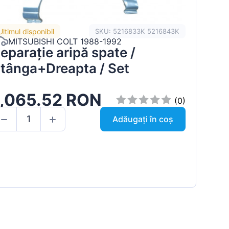
Ultimul disponibil
SKU: 5216833K 5216843K
MITSUBISHI COLT 1988-1992
eparație aripă spate /
tânga+Dreapta / Set
1,065.52 RON
(0)
Adăugați în coș