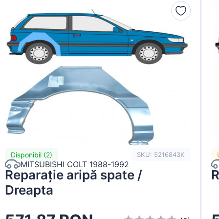
Disponibil (2)
SKU: 5216843K
MITSUBISHI COLT 1988-1992
Reparație aripă spate /
R
Dreapta