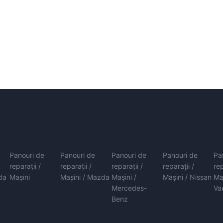
Panouri de
Panouri de
Panouri de
Panouri de
Pa
reparații /
reparații /
reparații /
reparații /
rep
da
Mașini
Mașini / Mazda
Mașini /
Mașini / Nissan
Ma
Mercedes-
Va
Benz