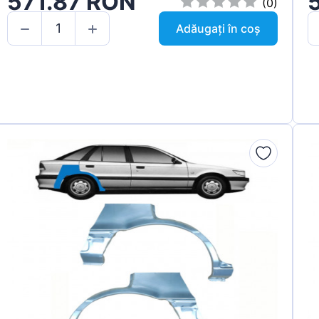
571.87 RON
(0)
Adăugați în coș