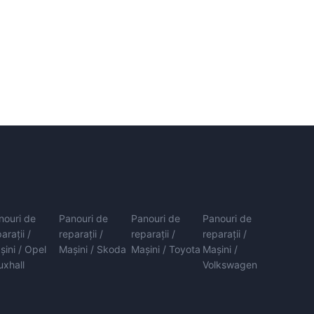
nouri de
Panouri de
Panouri de
Panouri de
arații /
reparații /
reparații /
reparații /
șini / Opel
Mașini / Skoda
Mașini / Toyota
Mașini /
uxhall
Volkswagen