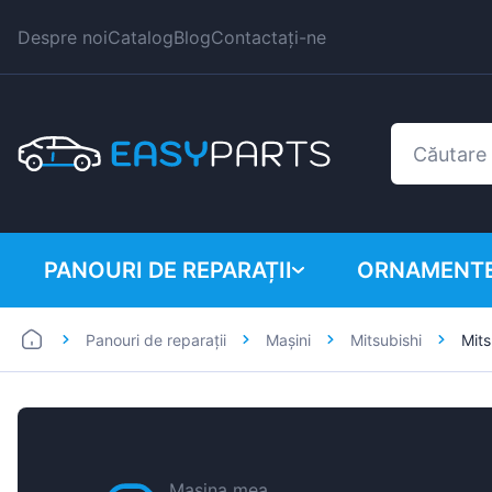
Despre noi
Catalog
Blog
Contactați-ne
PANOURI DE REPARAȚII
ORNAMENTE
Panouri de reparații
Mașini
Mitsubishi
Mits
Autoutilitare
BMW
Mașini
Citroen
Dacia
Fiat
Mașina mea