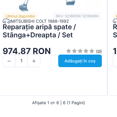
Ultimul disponibil
SKU: 5216835K 5216845K
MITSUBISHI COLT 1988-1992
Reparație aripă spate /
R
Stânga+Dreapta / Set
S
974.87 RON
(0)
Adăugați în coș
Afișate 1 от 6 | 6 (1 Pagini)