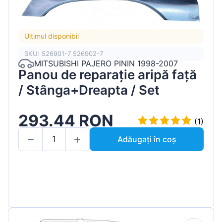
Ultimul disponibil
SKU: 526901-7 526902-7
MITSUBISHI PAJERO PININ 1998-2007
Panou de reparație aripă față
/ Stânga+Dreapta / Set
293.44 RON
(1)
Adăugați în coș