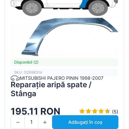
Disponibil (2)
SKU: 52698314
MITSUBISHI PAJERO PININ 1998-2007
Reparație aripă spate /
Stânga
195.11 RON
(5)
Adăugați în coș