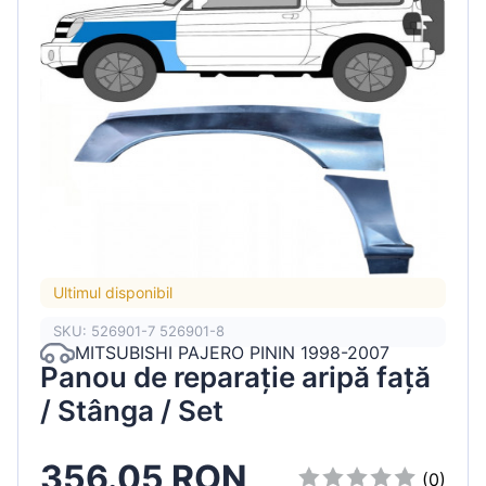
Ultimul disponibil
SKU: 526901-7 526901-8
MITSUBISHI PAJERO PININ 1998-2007
Panou de reparație aripă față
/ Stânga / Set
356.05 RON
(0)