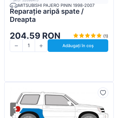
SKU: 52698415
MITSUBISHI PAJERO PININ 1998-2007
Reparație aripă spate /
Dreapta
204.59 RON
(1)
Adăugați în coș