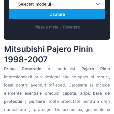
Magyar
--Selectați modelul--
Lietuvių
Căutare
Hrvatski
Piesele mele
/
Resetare
Português
Slovenian
Latvian
Mitsubishi Pajero Pinin
Slovenčina
1998-2007
Prima Generație
a modelului
Pajero Pinin
impresionează prin designul său compact și robust,
ideal pentru aventuri off-road. Caroseria sa include
elemente esențiale precum
capotă
,
aripi
,
bare de
protecție
și
portiere
, toate proiectate pentru a oferi
durabilitate și protecție. De asemenea, geamurile și