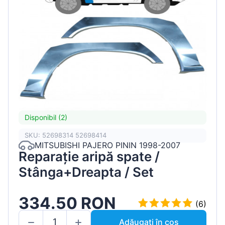
Disponibil (2)
SKU: 52698314 52698414
MITSUBISHI PAJERO PININ 1998-2007
Reparație aripă spate /
Stânga+Dreapta / Set
334.50 RON
(6)
Adăugați în coș