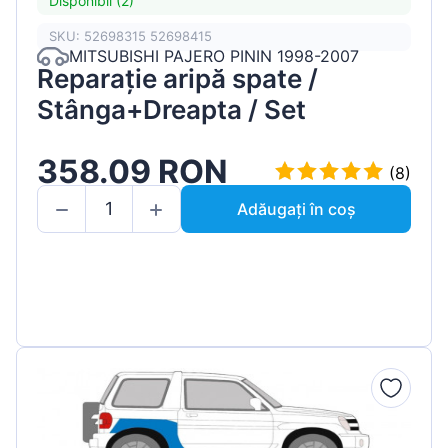
Disponibil (2)
SKU: 52698315 52698415
MITSUBISHI PAJERO PININ 1998-2007
Reparație aripă spate /
Stânga+Dreapta / Set
358.09 RON
(8)
Adăugați în coș