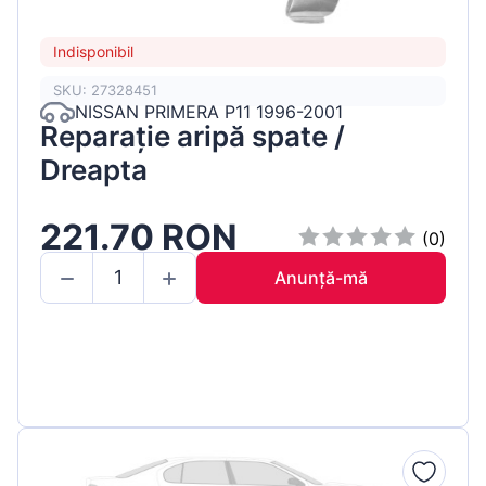
Indisponibil
SKU: 27328451
NISSAN PRIMERA P11 1996-2001
Reparație aripă spate /
Dreapta
221.70 RON
(0)
Anunță-mă