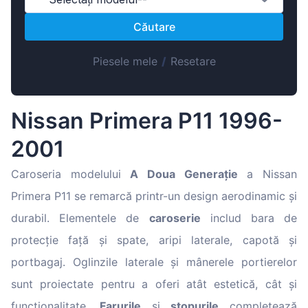
Magyar
Căutare
Lietuvių
Hrvatski
Piesele mele
/
Resetare
Português
Slovenian
Nissan Primera P11 1996-
Latvian
2001
Slovenčina
Caroseria modelului
A Doua Generație
a Nissan
Primera P11 se remarcă printr-un design aerodinamic și
durabil. Elementele de
caroserie
includ bara de
protecție față și spate, aripi laterale, capotă și
portbagaj. Oglinzile laterale și mânerele portierelor
sunt proiectate pentru a oferi atât estetică, cât și
funcționalitate.
Farurile
și
stopurile
completează