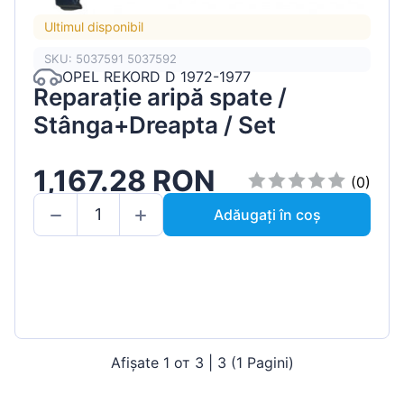
Ultimul disponibil
SKU: 5037591 5037592
OPEL REKORD D 1972-1977
Reparație aripă spate /
Stânga+Dreapta / Set
1,167.28 RON
(0)
Adăugați în coș
Afișate 1 от 3 | 3 (1 Pagini)