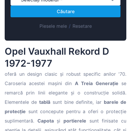
Magyar
Căutare
Lietuvių
Hrvatski
Piesele mele
/
Resetare
Português
Slovenian
Opel Vauxhall Rekord D
Latvian
1972-1977
Slovenčina
oferă un design clasic și robust specific anilor '70.
Caroseria acestei mașini din
A Treia Generație
se
remarcă prin linii elegante și o construcție solidă.
Elementele de
tablă
sunt bine definite, iar
barele de
protecție
sunt concepute pentru a oferi o protecție
suplimentară.
Capota
și
portierele
sunt finisate cu
atenție la detalii, asigurând atât funcționalitate, cât și