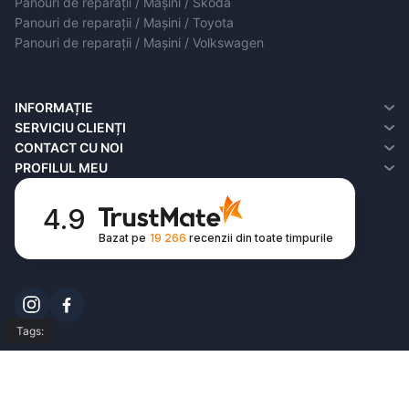
Panouri de reparații / Mașini / Skoda
Panouri de reparații / Mașini / Toyota
Panouri de reparații / Mașini / Volkswagen
INFORMAȚIE
Despre noi
SERVICIU CLIENȚI
Informații de livrare
contact cu noi
CONTACT CU NOI
Politica de confidențialitate
Reclamații
PROFILUL MEU
Termeni și condiții
Harta site-ului
Profilul meu
FAQ
Istoric comenzi
4.9
Produsele dorite
Bazat pe
19 266
recenzii
din toate timpurile
Buletin informativ
Tags:
© Copyright 2026,