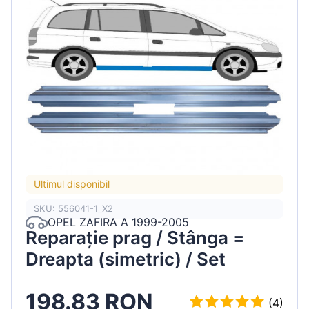
Ultimul disponibil
SKU: 556041-1_X2
OPEL ZAFIRA A 1999-2005
Reparație prag / Stânga =
Dreapta (simetric) / Set
198.83 RON
(4)