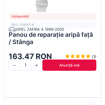
Indisponibil
SKU: 556001-8
OPEL ZAFIRA A 1999-2005
Panou de reparație aripă față
/ Stânga
163.47 RON
(1)
Anunță-mă