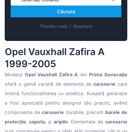
Magyar
Căutare
Lietuvių
Hrvatski
Piesele mele
/
Resetare
Português
Slovenian
Opel Vauxhall Zafira A
Latvian
1999-2005
Slovenčina
Modelul
Opel Vauxhall Zafira A
din
Prima Generație
oferă o gamă variată de elemente de
caroserie
care
îmbină funcționalitatea cu estetica. Această generație
a fost apreciată pentru designul său practic, având
componente de
caroserie
durabile, precum
barele de
protecție
,
capota
, și
aripile
. Elementele de
caroserie
sunt concepute pentru a oferi atât protecție, cât și un