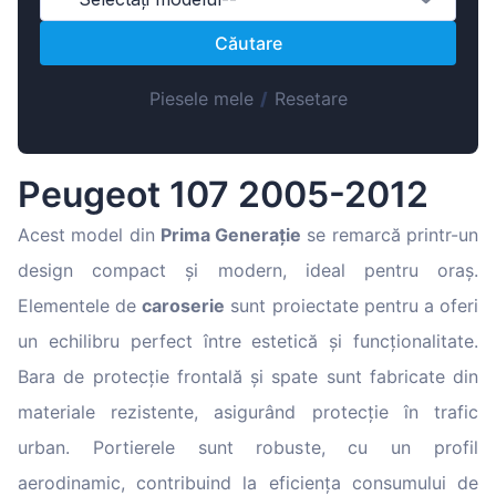
Magyar
Căutare
Lietuvių
Hrvatski
Piesele mele
/
Resetare
Português
Slovenian
Peugeot 107 2005-2012
Latvian
Slovenčina
Acest model din
Prima Generație
se remarcă printr-un
design compact și modern, ideal pentru oraș.
Elementele de
caroserie
sunt proiectate pentru a oferi
un echilibru perfect între estetică și funcționalitate.
Bara de protecție frontală și spate sunt fabricate din
materiale rezistente, asigurând protecție în trafic
urban. Portierele sunt robuste, cu un profil
aerodinamic, contribuind la eficiența consumului de