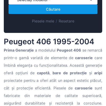
Magyar
Căutare
Lietuvių
Hrvatski
Piesele mele
/
Resetare
Português
Slovenian
Peugeot 406 1995-2004
Latvian
Slovenčina
Prima Generație
a modelului
Peugeot 406
se remarcă
printr-o gamă variată de elemente de
caroserie
care
îmbină eleganța cu funcționalitatea. Această generație
oferă opțiuni de
capotă
,
bare de protecție
și
aripi
proiectate pentru a oferi atât un aspect estetic plăcut,
cât și protecție eficientă. Piesele de
caroserie
sunt
fabricate din materiale de calitate superioară,
asigurând durabilitate și rezistență la coroziune.