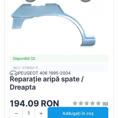
Disponibil (2)
SKU: 574684-5
PEUGEOT 406 1995-2004
Reparație aripă spate /
Dreapta
194.09 RON
(0)
Adăugați în coș