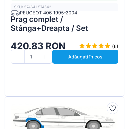
SKU: 574641 574642
PEUGEOT 406 1995-2004
Prag complet /
Stânga+Dreapta / Set
420.83 RON
(6)
Adăugați în coș