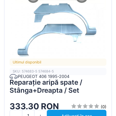
Ultimul disponibil
SKU: 574683-5 574684-5
PEUGEOT 406 1995-2004
Reparație aripă spate /
Stânga+Dreapta / Set
333.30 RON
(0)
Adăugați în coș