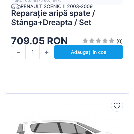
SKU: 607183-5 607184-5
RENAULT SCENIC II 2003-2009
Reparație aripă spate /
Stânga+Dreapta / Set
709.05 RON
(0)
Adăugați în coș