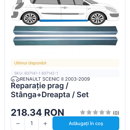
Ultimul disponibil
SKU: 607141-1 607142-1
RENAULT SCENIC II 2003-2009
Reparație prag /
Stânga+Dreapta / Set
218.34 RON
(0)
Adăugați în coș