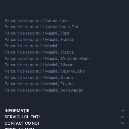
Panouri de reparații / Autoutilitare
Panouri de reparații / Autoutilitare / Fiat
Panouri de reparații / Mașini / Ford
Panouri de reparații / Mașini / Honda
Panouri de reparații / Mașini
Panouri de reparații / Mașini / Mazda
Panouri de reparații / Mașini / Mercedes-Benz
Panouri de reparații / Mașini / Nissan
Panouri de reparații / Mașini / Opel Vauxhall
Panouri de reparații / Mașini / Skoda
Panouri de reparații / Mașini / Toyota
Panouri de reparații / Mașini / Volkswagen
INFORMAȚIE
Despre noi
SERVICIU CLIENȚI
Informații de livrare
contact cu noi
CONTACT CU NOI