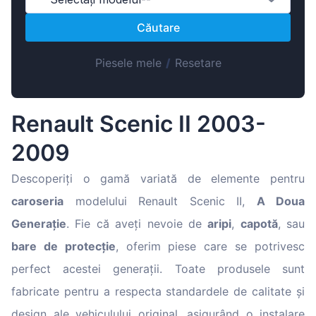
Magyar
Căutare
Lietuvių
Hrvatski
Piesele mele
/
Resetare
Português
Slovenian
Renault Scenic II 2003-
Latvian
2009
Slovenčina
Descoperiți o gamă variată de elemente pentru
caroseria
modelului Renault Scenic II,
A Doua
Generație
. Fie că aveți nevoie de
aripi
,
capotă
, sau
bare de protecție
, oferim piese care se potrivesc
perfect acestei generații. Toate produsele sunt
fabricate pentru a respecta standardele de calitate și
design ale vehiculului original, asigurând o instalare