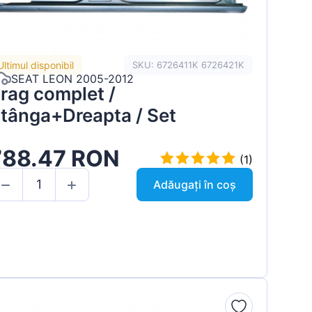
Ultimul disponibil
SKU: 6726411K 6726421K
SEAT LEON 2005-2012
rag complet /
tânga+Dreapta / Set
788.47 RON
(1)
Adăugați în coș