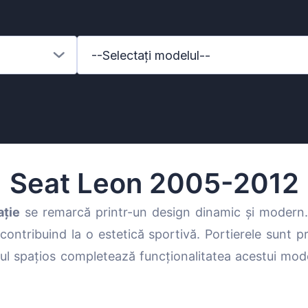
--Selectați modelul--
Seat Leon 2005-2012
ție
se remarcă printr-un design dinamic și modern
 contribuind la o estetică sportivă. Portierele sunt pr
enz
ajul spațios completează funcționalitatea acestui mo
l