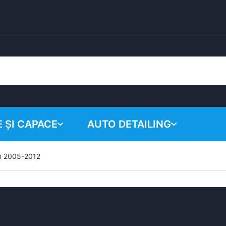
 ȘI CAPACE
AUTO DETAILING
n 2005-2012
Coșul tău
Produse chimice
Sistem de lustruire
Accesorii