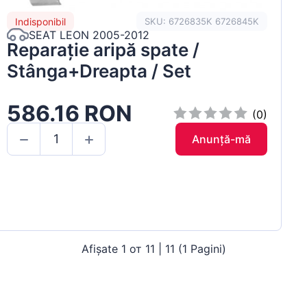
Indisponibil
SKU: 6726835K 6726845K
SEAT LEON 2005-2012
Reparație aripă spate /
Stânga+Dreapta / Set
586.16 RON
(0)
Anunță-mă
Afișate 1 от 11 | 11 (1 Pagini)