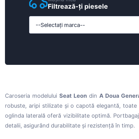
Filtrează-ți piesele
Ford
Honda
--Selectați marca--
Hyundai
Iveco
Jeep
Kia
MAN
Caroseria modelului
Seat Leon
din
A Doua Genera
Mazda
robuste, aripi stilizate și o capotă elegantă, toate
Mercedes-B
oglinda laterală oferă vizibilitate optimă. Portbag
Nissan
detalii, asigurând durabilitate și rezistență în timp.
Opel Vauxhal