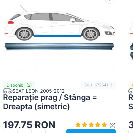
Disponibil (2)
SKU: 672641-3
SEAT LEON 2005-2012
Reparație prag / Stânga =
R
Dreapta (simetric)
S
197.75 RON
(2)