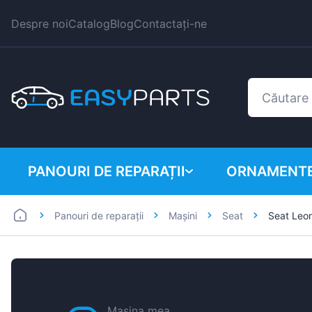
Despre noi
Catalog
Blog
Contactați-ne
PANOURI DE REPARAȚII
ORNAMENTE
Panouri de reparații
Mașini
Seat
Seat Leo
Autoutilitare
BMW
Mașini
Citroen
Dacia
Fiat
Mașina mea