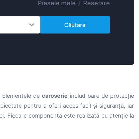
Piesele mele
/
Resetare
Magyar
Lietuvių
Căutare
Hrvatski
Português
Slovenian
Latvian
Slovenčina
. Elementele de
caroserie
includ bare de protecție
oiectate pentru a oferi acces facil și siguranță, iar
del. Fiecare componentă este realizată cu atenție la