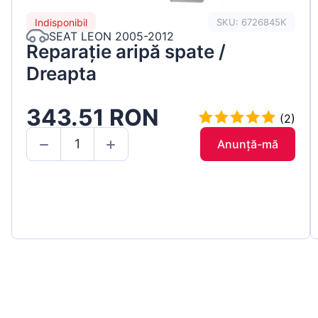
Indisponibil
SKU: 6726845K
SEAT LEON 2005-2012
Reparație aripă spate /
Dreapta
343.51 RON
(2)
Anunță-mă