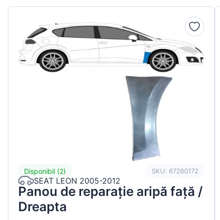
Peugeot
Renault
Seat
Skoda
Suzuki
Tesla
Toyota
Volkswagen
Disponibil (2)
SKU: 67260172
SEAT LEON 2005-2012
Panou de reparație aripă față /
Dreapta