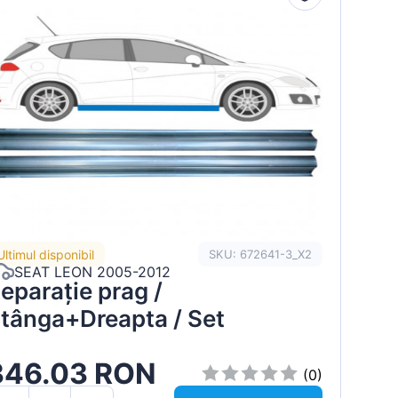
Ultimul disponibil
SKU: 672641-3_X2
SEAT LEON 2005-2012
eparație prag /
tânga+Dreapta / Set
346.03 RON
(0)