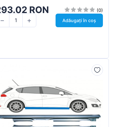
293.02 RON
(0)
Adăugați în coș