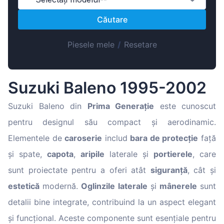
Magyar
Căutare
Lietuvių
Hrvatski
Piesele mele
/
Resetare
Português
Slovenian
Suzuki Baleno 1995-2002
Latvian
Slovenčina
Suzuki Baleno din
Prima Generație
este cunoscut
pentru designul său compact și aerodinamic.
Elementele de
caroserie
includ
bara de protecție
față
și spate,
capota
,
aripile
laterale și
portierele
, care
sunt proiectate pentru a oferi atât
siguranță
, cât și
estetică
modernă.
Oglinzile laterale
și
mânerele
sunt
detalii bine integrate, contribuind la un aspect elegant
și funcțional. Aceste componente sunt esențiale pentru